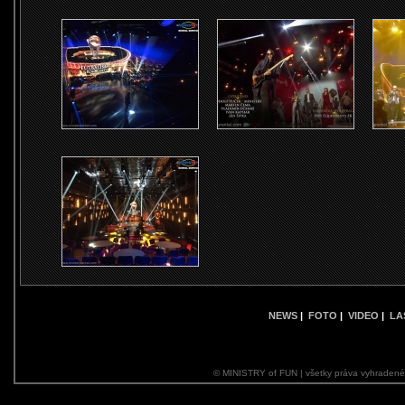
NEWS
|
FOTO
|
VIDEO
|
LA
© MINISTRY of FUN | všetky práva vyhraden