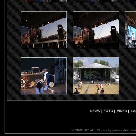
NEWS
|
FOTO
|
VIDEO
|
LA
© MINISTRY of FUN | všetky práva vyhraden