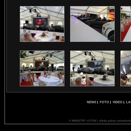
NEWS
|
FOTO
|
VIDEO
|
LA
© MINISTRY of FUN | všetky práva vyhraden