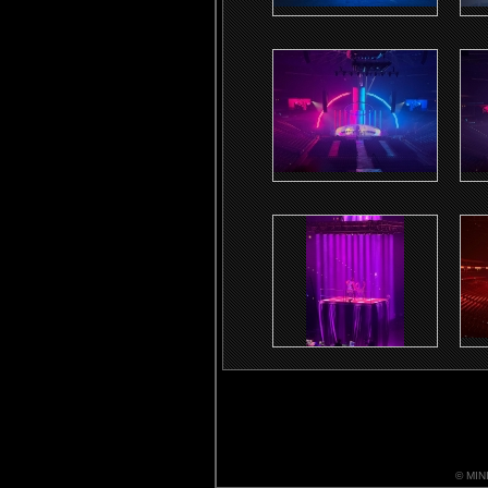
© MIN