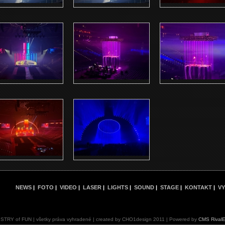
NEWS
|
FOTO
|
VIDEO
|
LASER
|
LIGHTS
|
SOUND
|
STAGE
|
KONTAKT
|
VY
ISTRY of FUN | všetky práva vyhradené | created by CHO1design 2011 | Powered by
CMS Rival