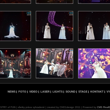
NEWS
|
FOTO
|
VIDEO
|
LASER
|
LIGHTS
|
SOUND
|
STAGE
|
KONTAKT
|
VY
ISTRY of FUN | všetky práva vyhradené | created by CHO1design 2011 | Powered by
CMS Rival