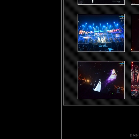
© MIN