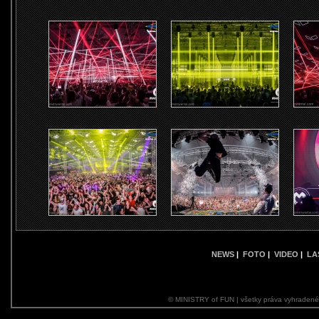
NEWS
|
FOTO
|
VIDEO
|
LA
© MINISTRY of FUN | všetky práva vyhraden