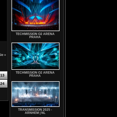
TECHMISSION O2 ARENA
PRAHA
šie »
TECHMISSION O2 ARENA
013
PRAHA
024
TRANSMISSION 2025 -
ARNHEM | NL