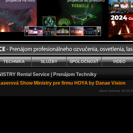
TECHNIKA
SLUŽBY
SPOLOČNOSŤ
VIDEO
NISTRY Rental Service | Prenájom Techniky
Laserová Show Ministry pre firmu HOYA by Danae Vision
dátum vloženia: 26.09.