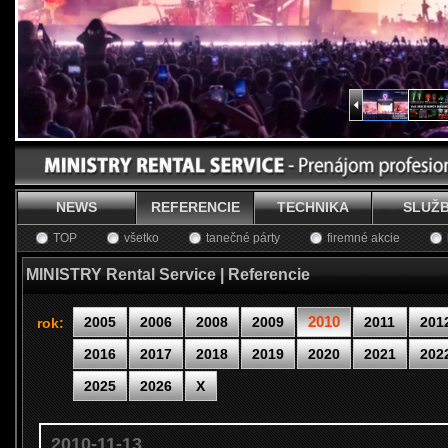
NEWS
REFERENCIE
TECHNIKA
SLUŽ
TOP
všetko
tanečné párty
firemné akcie
MINISTRY Rental Service | Referencie
2010
2005
2006
2008
2009
2011
201
rok:
2016
2017
2018
2019
2020
2021
202
2025
2026
X
2010-11-13