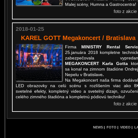
Malej scény, Humna a Gastrocentra!
foto z akcie
2018-01-25
KAREL GOTT Megakoncert / Bratislava
Firma
MINISTRY Rental Servic
25.januára 2018 kompletne technic
zabezpečovala vypredan
MEGAKONCERT Karla Gotta
kto
sa konal na zimnom štadióne Ondre
Nepelu v Bratislave
.
Na Megakoncert naša firma dodáva
LED obrazovky na celú scénu s rozlíšením viac ako 8
svetelné efekty, kompletný video a svetelný dizajn, ozvučen
celého zimného štadióna a kompletnú pódiovú techniku!
foto z akcie
NEWS
|
FOTO
|
VIDEO
|
L