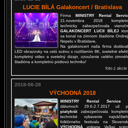
LUCIE BÍLÁ Galakoncert / Bratislava
Firma
MINISTRY Rental Servic
21.novembra 2018 kompletn
technicky zabezpečovala vianoč
GALAKONCERT LUCII BÍLEJ
kto
sa konal na zimnom štadióne Ondre
Nepelu v Bratislave
.
Na galakoncert naša firma dodáva
LED obrazovky na celú scénu s rozlíšením 8K, svetelné efekt
kompletný video a svetelný dizajn, ozvučenie celého zimné
štadióna a kompletnú pódiovú techniku!
foto z akcie
2018-06-28
VÝCHODNÁ 2018
MINISTRY Rental Servic
dátumoch 29.6-2.7.2017 už p
piatykrát
zabezpečovala kompletn
technické vybavenie najväčšie
folklórneho festivalu na Slovens
VÝCHODNÁ
vrátane Veľkej scén