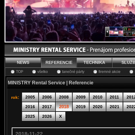
NEWS
REFERENCIE
TECHNIKA
SLUŽ
TOP
všetko
tanečné párty
firemné akcie
MINISTRY Rental Service | Referencie
2005
2006
2008
2009
2010
2011
201
rok:
2018
2016
2017
2019
2020
2021
202
2025
2026
X
2018-11-22