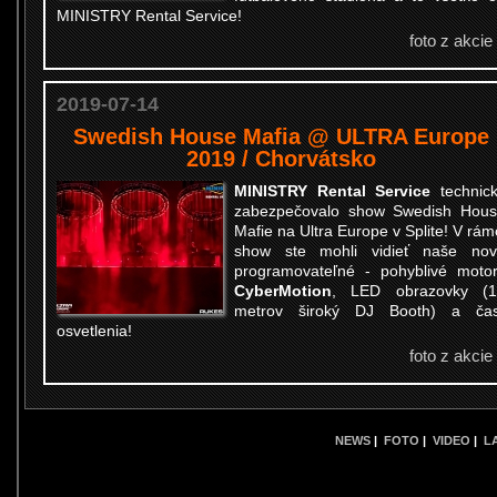
MINISTRY Rental Service!
foto z akcie
2019-07-14
Swedish House Mafia @ ULTRA Europe
2019 / Chorvátsko
MINISTRY Rental Service
technic
zabezpečovalo show Swedish Hou
Mafie na Ultra Europe v Splite! V rám
show ste mohli vidieť naše no
programovateľné - pohyblivé moto
CyberMotion
, LED obrazovky (1
metrov široký DJ Booth) a čas
osvetlenia!
foto z akcie
NEWS
|
FOTO
|
VIDEO
|
L