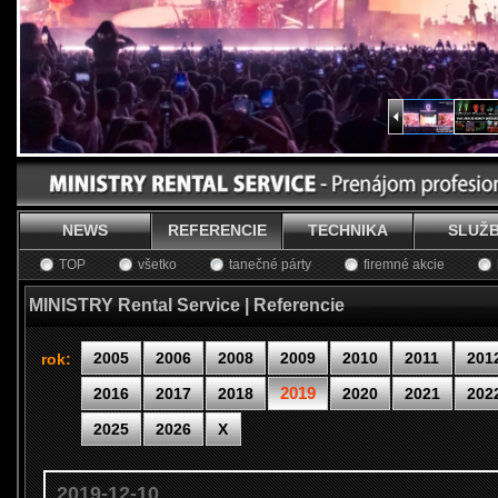
NEWS
REFERENCIE
TECHNIKA
SLUŽ
TOP
všetko
tanečné párty
firemné akcie
MINISTRY Rental Service | Referencie
2005
2006
2008
2009
2010
2011
201
rok:
2019
2016
2017
2018
2020
2021
202
2025
2026
X
2019-12-10