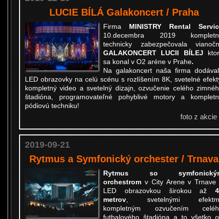
LUCIE BÍLÁ Galakoncert / Praha
Firma
MINISTRY Rental Servic
10.decembra 2019 kompletn
technicky zabezpečovala vianoč
GALAKONCERT LUCII BÍLEJ
kto
sa konal v O2 aréne v Prahe
.
Na galakoncert naša firma dodáva
LED obrazovky na celú scénu s rozlíšením 8K, svetelné efekt
kompletný video a svetelný dizajn, ozvučenie celého zimné
štadióna, programovateľné pohyblivé motory a komplet
pódiovú techniku!
foto z akcie
2019-09-21
Rytmus a Symfonický orchester / Trnava
Rytmus so symfonický
orchestrom
v City Arene v Trnave
LED obrazovkou širokou až
4
metrov
, svetelnými efektmi
kompletným ozvučením celéh
futbalového štadióna a to všetko 