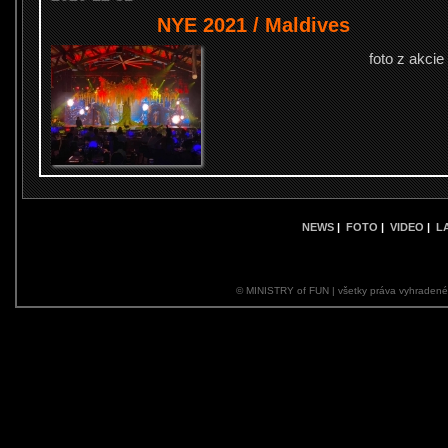
NYE 2021 / Maldives
foto z akcie
NEWS
|
FOTO
|
VIDEO
|
L
© MINISTRY of FUN | všetky práva vyhraden