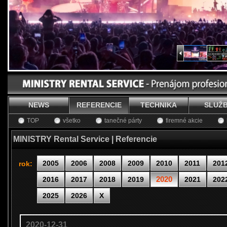
NEWS
REFERENCIE
TECHNIKA
SLUŽ
TOP
všetko
tanečné párty
firemné akcie
MINISTRY Rental Service | Referencie
2005
2006
2008
2009
2010
2011
201
rok:
2020
2016
2017
2018
2019
2021
202
2025
2026
X
2020-12-31