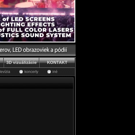
3D vizuálizácie
KONTAKT
levízia
koncerty
iné