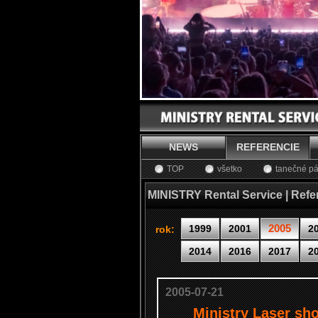
NEWS
REFERENCIE
TOP
všetko
tanečné pá
MINISTRY Rental Service | Refe
2005
1999
2001
2
rok:
2014
2016
2017
2
2005-07-21
Ministry Laser sho