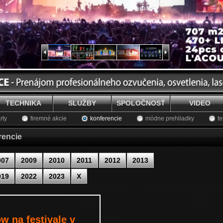
TECHNIKA
SLUŽBY
SPOLOČNOSŤ
VIDEO
rty
firemné akcie
konferencie
módne prehliadky
te
rencie
007
2009
2010
2011
2012
2013
019
2022
2023
X
w na festivale v