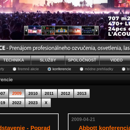
TECHNIKA
SLUŽBY
SPOLOČNOSŤ
VIDEO
rty
firemné akcie
konferencie
módne prehliadky
te
rencie
2009
007
2010
2011
2012
2013
019
2022
2023
X
2009-04-21
dstavenie - Poprad
Abbott konferenci