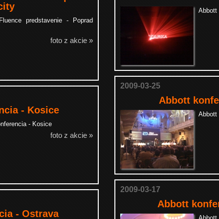
ity
Abbott
Fluence predstavenie - Poprad
foto z akcie »
2009-03-25
Abbott konfe
ncia - Kosice
Abbott 
nferencia - Kosice
foto z akcie »
2009-03-17
Abbott konfe
cia - Ostrava
Abbott 