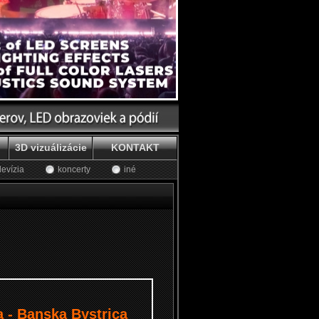
3D vizuálizácie
KONTAKT
levízia
koncerty
iné
a - Banska Bystrica