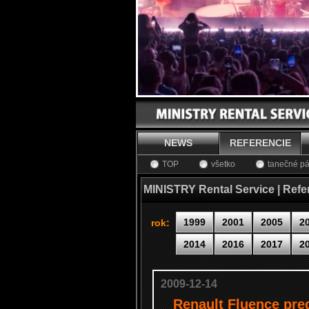
NEWS
REFERENCIE
TOP
všetko
tanečné pá
MINISTRY Rental Service | Refe
1999
2001
2005
2
rok:
2014
2016
2017
2
2009-12-14
Renault Fluence pre