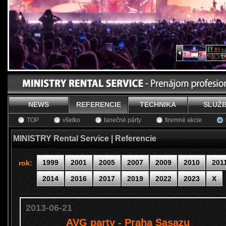
NEWS
REFERENCIE
TECHNIKA
SLUŽ
TOP
všetko
tanečné párty
firemné akcie
MINISTRY Rental Service | Referencie
1999
2001
2005
2007
2009
2010
201
rok:
2014
2016
2017
2019
2022
2023
X
2013-06-21
AVG party - Praha Sasazu