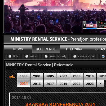
NEWS
REFERENCIE
TECHNIKA
SLUŽ
TOP
všetko
tanečné párty
firemné akcie
MINISTRY Rental Service | Referencie
1999
2001
2005
2007
2009
2010
201
rok:
2014
2016
2017
2019
2022
2023
X
2014-10-02
SKANSKA KONFERENCIA 2014