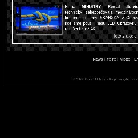
Firma
MINISTRY Rental Servic
technicky zabezpečovala medzinárod
konferenciu firmy SKANSKA v Ostra
kde sme použili našu LED Obrazovku
rozlíšením až 4K.
foto z akcie
NEWS
|
FOTO
|
VIDEO
|
L
© MINISTRY of FUN | všetky práva vyhraden