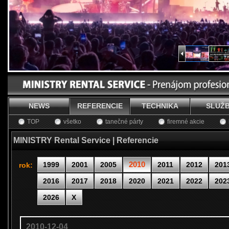
NEWS
REFERENCIE
TECHNIKA
SLUŽ
TOP
všetko
tanečné párty
firemné akcie
MINISTRY Rental Service | Referencie
2010
1999
2001
2005
2011
2012
201
rok:
2016
2017
2018
2020
2021
2022
202
2026
X
2010-12-04