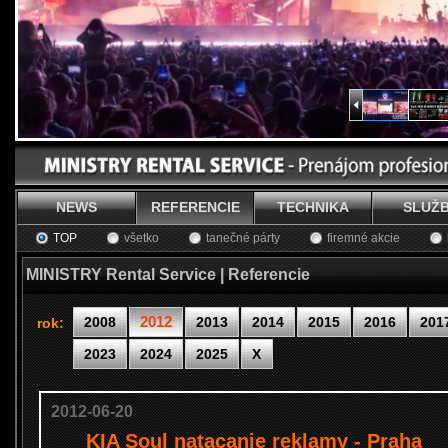
NEWS
REFERENCIE
TECHNIKA
SLUŽ
TOP
všetko
tanečné párty
firemné akcie
MINISTRY Rental Service | Referencie
2012
2008
2013
2014
2015
2016
201
rok:
2023
2024
2025
X
2012-06-20
KIA Soul natacanie reklamy - Praha