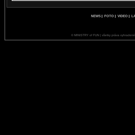
NEWS
|
FOTO
|
VIDEO
|
L
© MINISTRY of FUN | všetky práva vyhraden