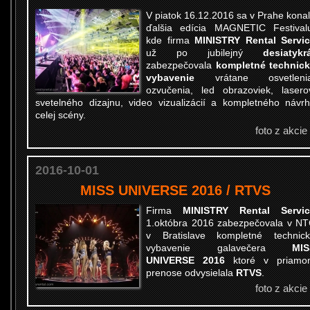
V piatok 16.12.2016 sa v Prahe kona
ďalšia edícia MAGNETIC Festival
kde firma
MINISTRY Rental Servi
už po jubilejný
desiatykr
zabezpečovala
kompletné technic
vybavenie
vrátane osvetlenia
ozvučenia, led obrazoviek, lasero
svetelného dizajnu, video vizualizácií a kompletného návr
celej scény.
foto z akcie
2016-10-01
MISS UNIVERSE 2016 / RTVS
Firma
MINISTRY Rental Servic
1.októbra 2016 zabezpečovala v N
v Bratislave kompletné technic
vybavenie galavečera
MIS
UNIVERSE 2016
ktoré v priamo
prenose odvysielala
RTVS
.
foto z akcie