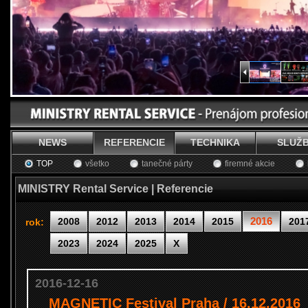
NEWS
REFERENCIE
TECHNIKA
SLUŽ
TOP
všetko
tanečné párty
firemné akcie
MINISTRY Rental Service | Referencie
2016
2008
2012
2013
2014
2015
201
rok:
2023
2024
2025
X
2016-12-16
MAGNETIC Festival Praha / 16.12.2016