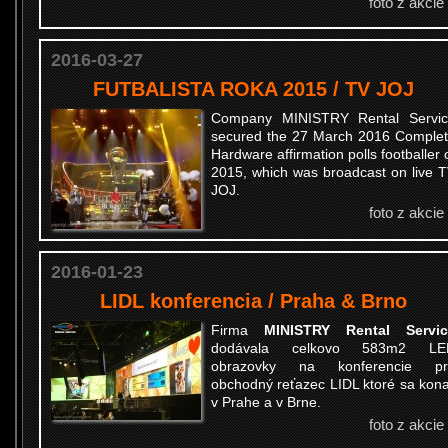
foto z akcie
2016-03-27
FUTBALISTA ROKA 2015 / TV JOJ
Company MINISTRY Rental Servi
secured the 27 March 2016 Comple
Hardware affirmation polls footballer 
2015, which was broadcast on live 
JOJ.
foto z akcie
2016-01-23
LIDL konferencia / Praha & Brno
Firma
MINISTRY Rental Servic
dodávala celkovo 583m2 LE
obrazovky na konferencie pr
obchodný reťazec LIDL ktoré sa kona
v Prahe a v Brne.
foto z akcie