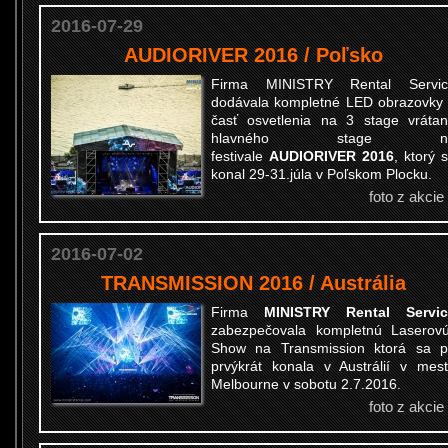
2016-07-29
AUDIORIVER 2016 / Poľsko
Firma MINISTRY Rental Servic
dodávala kompletné LED obrazovky
časť osvetlenia na 3 stage vráta
hlavného stage n
festivale
AUDIORIVER 2016
, ktorý 
konal 29-31.júla v Poľskom Plocku.
foto z akcie
2016-07-02
TRANSMISSION 2016 / Austrália
Firma
MINISTRY Rental Servic
zabezpečovala kompletnú Laserov
Show na Transmission ktorá sa 
prvýkrát konala v Austrálií v mes
Melbourne v sobotu 2.7.2016.
foto z akcie