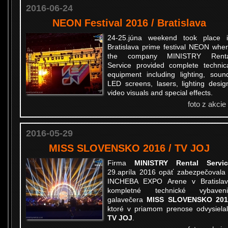
2016-06-24
NEON Festival 2016 / Bratislava
24-25.júna weekend took place 
Bratislava prime festival NEON whe
the company MINISTRY Renta
Service provided complete technic
equipment including lighting, soun
LED screens, lasers, lighting desig
video visuals and special effects.
foto z akcie
2016-05-29
MISS SLOVENSKO 2016 / TV JOJ
Firma
MINISTRY Rental Servic
29.apríla 2016 opäť zabezpečovala
INCHEBA EXPO Arene v Bratisla
kompletné technické vybaveni
galavečera
MISS SLOVENSKO 201
ktoré v priamom prenose odvysiela
TV JOJ
.