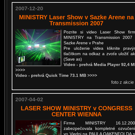
2007-12-20
MINISTRY Laser Show v Sazke Arene na
Transmission 2007
Pozrite si video Laser Show fir
MINISTRY na Transmission 2007
Sazke Arene v Prahe
Pre uloženie videa kliknite prav
tlačítkom na odkaz a zvoťe uložiť a
(Save as)
Video - prehrá Media Player 92,4 
>>>>
Video - prehrá Quick Time 73.1 MB >>>>
foto z akcie
2007-04-02
LASER SHOW MINISTRY v CONGRESS
CENTER WIENNA
Firma MINISTRY 16.12.200
zabezpečovala kompletné ozvučen
vo Viedni na PAULA OAKENFOLDA 