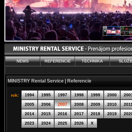
NEWS
REFERENCIE
TECHNIKA
SLUŽ
MINISTRY Rental Service | Referencie
1994
1995
1997
1998
1999
2000
200
rok:
2007
2005
2006
2008
2009
2010
201
2014
2015
2016
2017
2018
2019
202
2023
2024
2025
2026
X