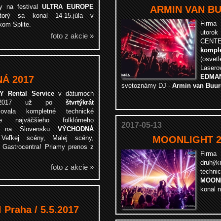
y na festival
ULTRA EUROPE
ARMIN VAN BU
torý sa konal 14-15.júla v
Firm
kom Splite.
utorok
foto z akcie »
CENTE
komp
(osvet
Laser
EDMA
Á 2017
svetoznámy DJ -
Armin van Buur
Y Rental Service
v dátumoch
2.7.2017 už po
štvrtýkrát
čovala kompletné technické
ie najväčšieho folklórneho
2017-05-13
lu na Slovensku
VÝCHODNÁ
 Veľkej scény, Malej scény,
MOONLIGHT 20
Gastrocentra! Priamy prenos z
Firm
druhý
foto z akcie »
techni
MOON
konal n
Praha / 5.5.2017