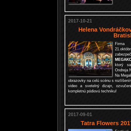
2017-10-21
Helena Vondráčkov
Bratis
Firma
21.októ
zabez
MEGAKO
ktorý 
Ondreja 
Na Megak
obrazovky
na celú scénu s rozlíšen
video a svetelný dizajn,
ozvučen
kompletnú pódiovú techniku!
2017-09-01
Tatra Flowers 201