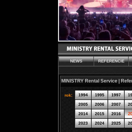
NEWS
REFERENCIE
MINISTRY Rental Service | Refe
1994
1995
1997
1
rok:
2005
2006
2007
2
2
2014
2015
2016
2023
2024
2025
2