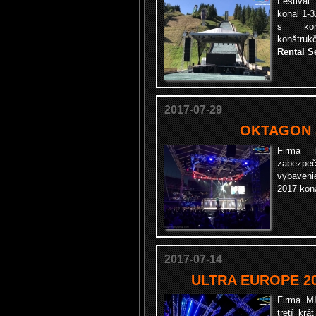
Festiva
konal 1-
s kom
konštru
Rental S
2017-07-29
OKTAGON 3
Firma
zabezpe
vybaven
2017 kona
2017-07-14
ULTRA EUROPE 201
Firma M
tretí kr