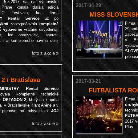
k 5.5.2017 sa na výstavisku
2017-04-29
 Prahe konala ďalšia edícia
IC Festivalu, kde firma
MISS SLOVENSK
RY Rental Service
už po
Fir
ykrát
zabezpečovala
kompletné
29.a
é vybavenie
vrátane osvetlenia,
zabez
ia, led obrazoviek, laserov,
v Bra
ácií a kompletného návrhu celej
vyb
SLOV
foto z akcie »
prenos
/ Bratislava
2017-03-21
MINISTRY Rental Service
FUTBALISTA ROK
čovala kompletné technické
Firma
ie
OKTAGON 2
, ktorý sa 7.apríla
druhýk
l v Bratislavskej Hant Aréne a v
techn
 prenose ho odvysielala
JOJ
FUTBA
2017 v
foto z akcie »
Plus.