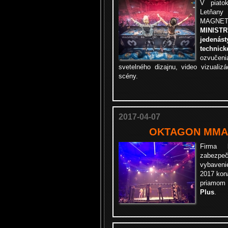
V piato
Letňany
MAGNET
MINIST
jedenást
technick
ozvučen
svetelného dizajnu, video vizualiz
scény.
2017-04-07
OKTAGON MMA 2 
Firma
zabezpe
vybaven
2017 kona
priamom
Plus
.