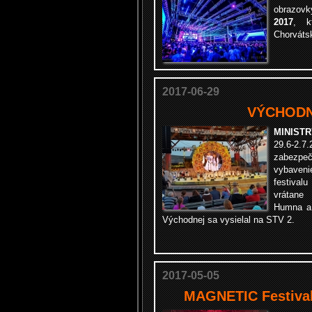
obrazovk
2017
, k
Chorváts
2017-06-29
VÝCHODN
MINISTR
29.6-
zabezpe
vybaven
festiva
vrátane
Humna a 
Východnej sa vysielal na STV 2.
2017-05-05
MAGNETIC Festival 