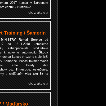
vembra 2017 konala v Národnom
om centre v Bratislave.
foto z akcie »
t Training / Šamorín
a
MINISTRY Rental Service
od
2017 do 15.11.2018 kompletne
icky zabezpečovala produktové
nie k novému automobilu
Škoda
ktoré sa konalo v rezorte
x-bionic®
 v Šamoríne
. Počas takmer dvoch
iacov sme každý deň
u show cez
Timecode
, ozvučenie,
ovky s rozlíšením
viac ako 8k
na
foto z akcie »
7 / Maďarsko