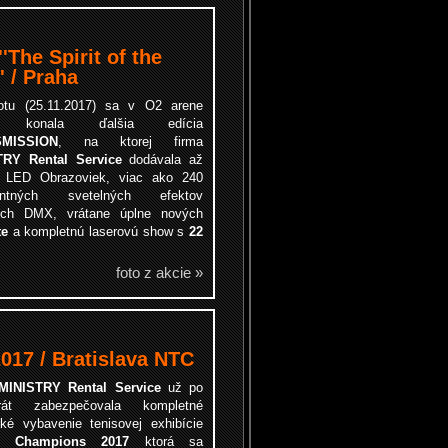
The Spirit of the
' / Praha
otu (25.11.2017) sa v O
2
arene
e konala ďalšia edícia
MISSION
, na ktorej firma
TRY Rental Service
dodávala až
LED Obrazoviek, viac ako 240
igentných svetelných efektov
ých DMX, vrátane úplne nových
te
a kompletnú laserovú show s
22
foto z akcie »
017 / Bratislava NTC
MINISTRY Rental Service
už po
krát zabezpečovala kompletné
cké vybavenie tenisovej exhibície
s Champions 2017
ktorá sa