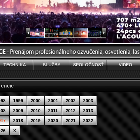
TECHNIKA
SLUŽBY
SPOLOČNOSŤ
VIDEO
rencie
998
1999
2000
2001
2002
2003
008
2009
2010
2011
2012
2013
017
2018
2019
2020
2021
2022
026
X