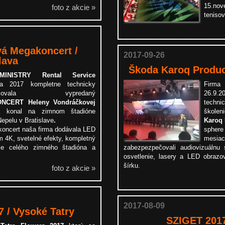
15.no
foto z akcie »
tenisov
á Megakoncert /
2017-09-26
lava
Škoda Karoq Produc
MINISTRY Rental Service
bra 2017 kompletne technicky
Firm
pečovala vypredaný
26.9.
NCERT Heleny Vondráčkovej
techn
sa konal na
zimnom štadióne
škole
Nepelu
v Bratislave
.
Karoq
oncert naša firma dodávala
LED
sphere
ím 4K,
s
vetelné efekty
, kompletný
mes
ie
celého zimného štadióna a
zabezpezpečovali audiovizuáln
osvetlenie, lasery a LED obraz
šírku.
foto z akcie »
2017-08-09
7 / Vysoké Tatry
SZIGET 201