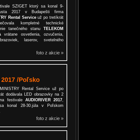
tivale SZIGET ktorý sa konal 9-
gusta 2017 v Budapešti firma
RY Rental Service
už po tretíkrát
pečovala kompletné technické
enie tanečného stanu
TELEKOM
A
vrátane osvetlenia, ozvučenia,
razoviek, laserov, svetelného
foto z akcie »
2017 /Poľsko
MINISTRY Rental Service už po
rát dodávala LED obrazovky na 2
na festivale
AUDIORIVER 2017
,
sa konal 28-30.júla v Poľskom
.
foto z akcie »