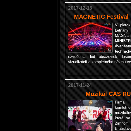
2017-12-15
MAGNETIC Festival P
V piatok
Letňany
MAGNET
MINIST
dvanásty
technick
ozvučenia, led obrazoviek, laser
vizualizácií a kompletného návrhu ce
2017-11-24
Muzikál ČAS RUŽ
Firma
komletn
muzikál
ktoré s
Zimnom 
Bratislav