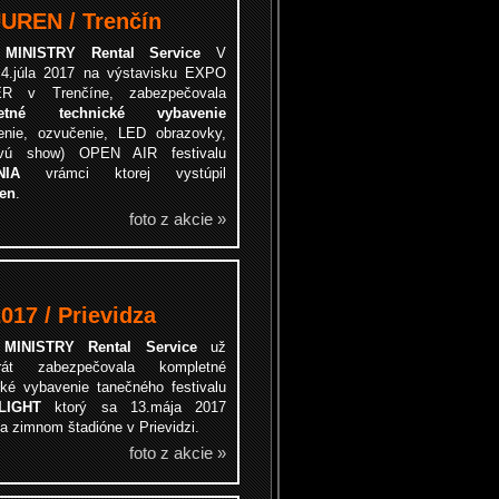
UREN / Trenčín
a
MINISTRY Rental Service
V
 4.júla 2017 na výstavisku EXPO
R v Trenčíne, zabezpečovala
letné technické vybavenie
lenie, ozvučenie, LED obrazovky,
ovú show) OPEN AIR festivalu
NIA
vrámci ktorej vystúpil
en
.
foto z akcie »
17 / Prievidza
a
MINISTRY Rental Service
už
krát zabezpečovala kompletné
cké vybavenie tanečného festivalu
LIGHT
ktorý sa 13.mája 2017
a zimnom štadióne v Prievidzi.
foto z akcie »