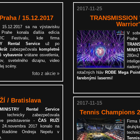
2017-11-25
raha / 15.12.2017
TRANSMISSION ''
Warrior'
 15.12.2017 sa na výstavisku
 Prahe konala ďalšia edícia
V sob
IC Festivalu, kde firma
Prah
RY Rental Service
už po
TRANS
krát
zabezpečovala
kompletné
MINIS
é vybavenie
vrátane osvetlenia,
280m
2
ov, svetelného dizajnu, video
intel
lej scény.
riaden
rotačných hláv
ROBE Mega Poin
foto z akcie »
farebnými lasermi
!
Í / Bratislava
2017-11-15
MINISTRY Rental Service
Tennis Champions 2
e technicky zabezpečovala
ove predstavenie -
ČAS RUŽÍ
Firma
a 24.novembra 2017 konalo na
druhý
štadióne Ondreja Nepelu v
techni
e.
Tenni