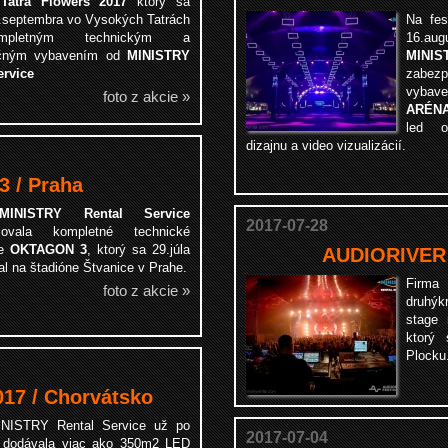
l
Tatra Flowers 2017
ktorý sa
3.septembra vo Vysokých Tatrách
Na fes
pletným technickým a
16.au
kčným vybavením od
MINISTRY
MINIST
ervice
zabez
vybav
foto z akcie »
ARÉN
led ob
dizajnu a video vizualizácií.
 / Praha
MINISTRY Rental Service
2017-07-28
čovala kompletné technické
ie
OKTAGON 3
, ktorý sa 29.júla
AUDIORIVER 
l na štadióne Štvanice v Prahe.
Firma 
foto z akcie »
druhýk
stage 
ktorý 
Plocku
7 / Chorvátsko
INISTRY Rental Service už po
2017-07-04
át dodávala viac ako 350m2 LED