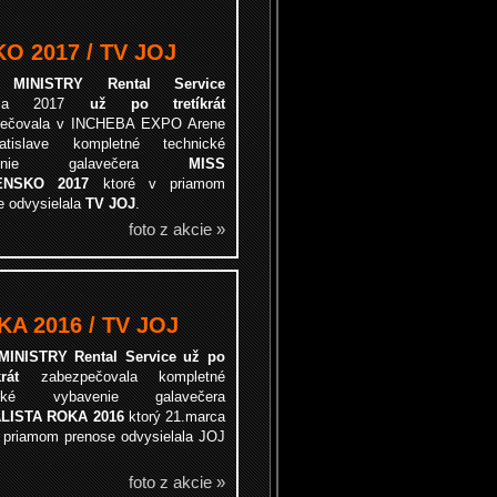
O 2017 / TV JOJ
ma
MINISTRY Rental Service
príla 2017
už po tretíkrát
pečovala v INCHEBA EXPO Arene
tislave kompletné technické
avenie galavečera
MISS
ENSKO 2017
ktoré v priamom
e odvysielala
TV JOJ
.
foto z akcie »
A 2016 / TV JOJ
MINISTRY Rental Service už po
rát
zabezpečovala kompletné
ické vybavenie galavečera
LISTA ROKA 2016
ktorý 21.marca
 priamom prenose odvysielala JOJ
foto z akcie »