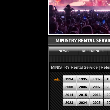
NEWS
REFERENCIE
MINISTRY Rental Service | Refe
1994
1995
1997
1
rok:
2005
2006
2007
2
2014
2015
2016
2
2023
2024
2025
2