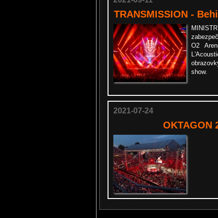
TRANSMISSION - Behin
MINISTRY
zabezpeč
O2 Aren
L'Acou
obrazovk
show.
2021-07-24
OKTAGON 26