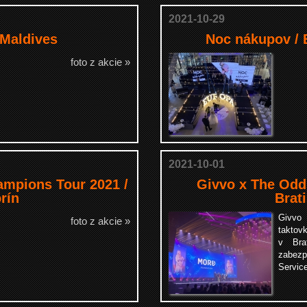
2021-10-29
 Maldives
Noc nákupov / 
foto z akcie »
2021-10-01
mpions Tour 2021 /
Givvo x The Odd
rín
Brat
Givvo
foto z akcie »
taktov
v Brat
zabez
Servic