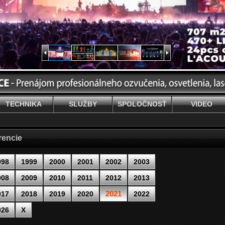
TECHNIKA
SLUŽBY
SPOLOČNOSŤ
VIDEO
rencie
998
1999
2000
2001
2002
2003
008
2009
2010
2011
2012
2013
2021
017
2018
2019
2020
2022
026
X