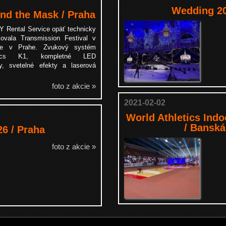
Wedding 20
d the Mask / Praha
 Rental Service opäť technicky
ovala Transmission Festival v
e v Prahe. Zvukový systém
stics K1, kompletné LED
y, svetelné efekty a laserová
foto z akcie »
2021-02-02
World Athletics Ind
/ Banská
 / Praha
foto z akcie »