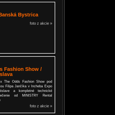
Banská Bystrica
foto z akcie »
s Fashion Show /
islava
 x The Odds Fashion Show pod
kou Filipa Jančíka v Incheba Expo
islave
a kompletné technické
pečenie od MINISTRY Rental
e
foto z akcie »