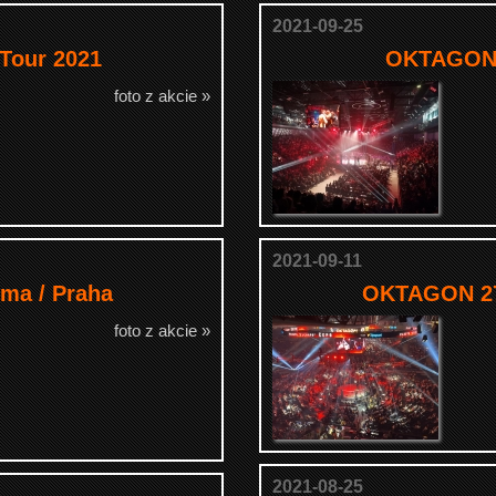
2021-09-25
 Tour 2021
OKTAGON 
foto z akcie »
2021-09-11
ema / Praha
OKTAGON 27 
foto z akcie »
2021-08-25