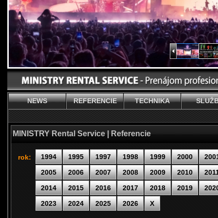
NEWS
REFERENCIE
TECHNIKA
SLUŽ
MINISTRY Rental Service | Referencie
1994
1995
1997
1998
1999
2000
200
rok:
2005
2006
2007
2008
2009
2010
201
2014
2015
2016
2017
2018
2019
202
2023
2024
2025
2026
X