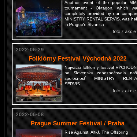
Another event of the popular M
tournament - Oktagon, which w
completely provided by our compa
MINISTRY RENTAL SERVIS, was he
in Prague's Štvanica.
foto z akcie
2022-06-29
Folklórny Festival Východná 2022
Najväčší folklórny festival VÝCHOD
na Slovensku zabezpečovala na
spoločnosť MINISTRY RENTA
SERVIS.
foto z akcie
2022-06-08
Prague Summer Festival / Praha
Rise Against, Alt-J, The Offspring