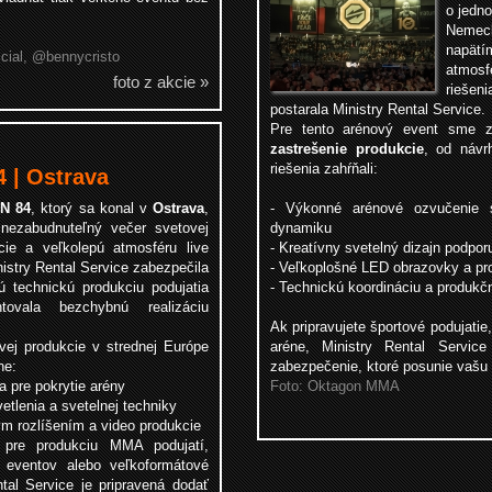
o jedn
Nemec
napätí
icial, @bennycristo
atmos
foto z akcie »
riešeni
postarala Ministry Rental Service.
Pre tento arénový event sme z
zastrešenie produkcie
, od návr
riešenia zahŕňali:
| Ostrava
N 84
, ktorý sa konal v
Ostrava
,
- Výkonné arénové ozvučenie 
l nezabudnuteľný večer svetovej
dynamiku
e a veľkolepú atmosféru live
-
Kreatívny svetelný dizajn podpor
istry Rental Service zabezpečila
-
Veľkoplošné LED obrazovky a pro
ú technickú produkciu podujatia
- Technickú koordináciu a produk
tovala bezchybnú realizáciu
Ak pripravujete športové podujatie
vej produkcie v strednej Európe
aréne, Ministry Rental Service
ne:
zabezpečenie, ktoré posunie vašu 
a pre pokrytie arény
Foto: Oktagon MMA
tlenia a svetelnej techniky
m rozlíšením a video produkcie
a pre produkciu MMA podujatí,
 eventov alebo veľkoformátové
ntal Service je pripravená dodať