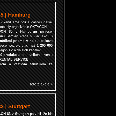
5 | Hamburg
 víkend sme boli súčasťou ďalšej
 kapitoly organizácie OKTAGON.
GON 85 v Hamburgu
priniesol
anú Barclay Arena s viac ako
13
núšikmi priamo v hale
a celkovo
avečer pozrelo viac než
1 200 000
agon TV a ďalších kanálov.
kú produkciu
tohto veľkého eventu
 RENTAL SERVICE
.
nerom a všetkým fanúšikom za
foto z akcie »
 | Stuttgart
ON 83
v
Stuttgart
potvrdil, že ide