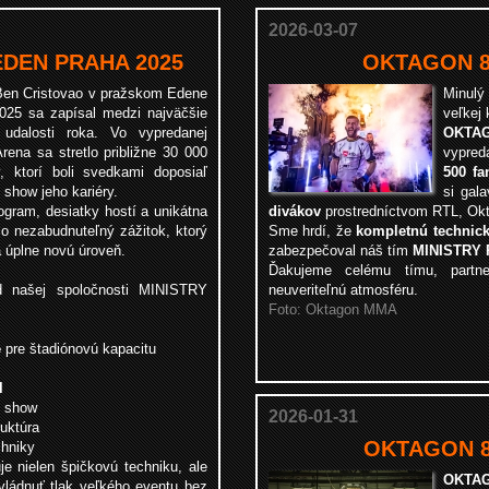
2026-03-07
EDEN PRAHA 2025
OKTAGON 8
Ben Cristovao
v pražskom Edene
Minulý
2025 sa zapísal medzi najväčšie
veľkej
udalosti roka. Vo vypredanej
OKTA
Arena
sa stretlo približne 30 000
vypred
v, ktorí boli svedkami doposiaľ
500 fa
 show jeho kariéry.
si gal
ogram, desiatky hostí a unikátna
divákov
prostredníctvom RTL, Okt
lo nezabudnuteľný zážitok, ktorý
Sme hrdí, že
kompletnú technic
 úplne novú úroveň.
zabezpečoval náš tím
MINISTRY
Ďakujeme celému tímu, part
d našej spoločnosti MINISTRY
neuveriteľnú atmosféru.
Foto: Oktagon MMA
e
pre štadiónovú kapacitu
l
o show
2026-01-31
ruktúra
OKTAGON 83
chniky
je nielen špičkovú techniku, ale
OKTAG
vládnuť tlak veľkého eventu bez