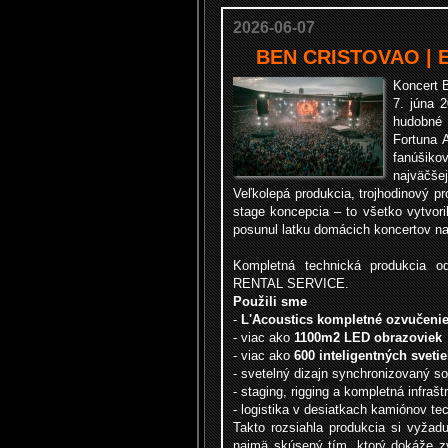
2026-06-07
BEN CRISTOVAO | 
Koncert
7. júna 
hudobné 
Fortuna 
fanúšiko
najväčšej
Veľkolepá produkcia, trojhodinový pr
stage koncepcia – to všetko vytvori
posunul latku domácich koncertov na
Kompletná technická produkcia o
RENTAL SERVICE.
Použili sme
-
L'Acoustics kompletné ozvučeni
- viac ako
1100m2 LED obrazoviek
- viac ako
600 inteligentných svetie
- svetelný dizajn synchronizovaný s
- staging, rigging a kompletná infrašt
- logistika v desiatkach kamiónov te
Takto rozsiahla produkcia si vyžadu
najmä skúsený tím, ktorý dokáže z