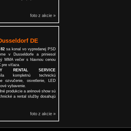
foto z akcie »
usseldorf DE
 82
sa konal vo vypredanej PSD
me v Dusseldorfe a priniesol
ný MMA večer s hlavnou cenou
 pre víťaza.
TRY RENTAL SERVICE
ečila kompletnú technickú
lne ozvučenie, osvetlenie, LED
tové vybavenie.
dné produkcie a arénové show sú
hnické a rental služby dosahujú
foto z akcie »