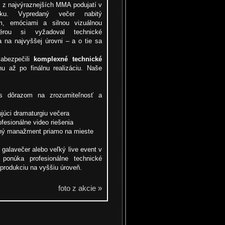
o z najvýraznejších MMA podujatí v
ku. Vypredaný večer nabitý
m, emóciami a silnou vizuálnou
férou si vyžadoval technické
a na najvyššej úrovni – a o tie sa
abezpečili
komplexné technické
hu až po finálnu realizáciu. Naše
s dôrazom na zrozumiteľnosť a
ujúci dramaturgiu večera
fesionálne video riešenia
čný manažment priamo na mieste
, galavečer alebo veľký live event v
 ponúka profesionálne technické
produkciu na vyššiu úroveň.
foto z akcie »