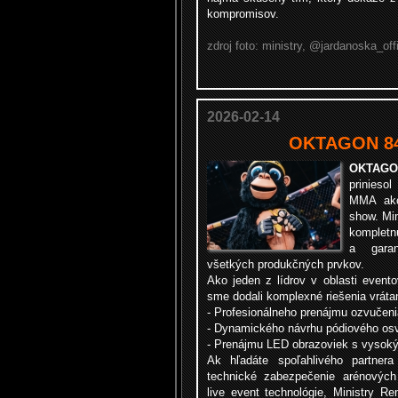
kompromisov.
zdroj foto: ministry, @jardanoska_off
2026-02-14
OKTAGON 84 
OKTAGO
prinieso
MMA akci
show. Min
kompletn
a garan
všetkých produkčných prvkov.
Ako jeden z lídrov v oblasti evento
sme dodali komplexné riešenia vráta
- Profesionálneho prenájmu ozvučeni
- Dynamického návrhu pódiového osve
- Prenájmu LED obrazoviek s vysoký
Ak hľadáte spoľahlivého partner
technické zabezpečenie arénových
live event technológie, Ministry Re