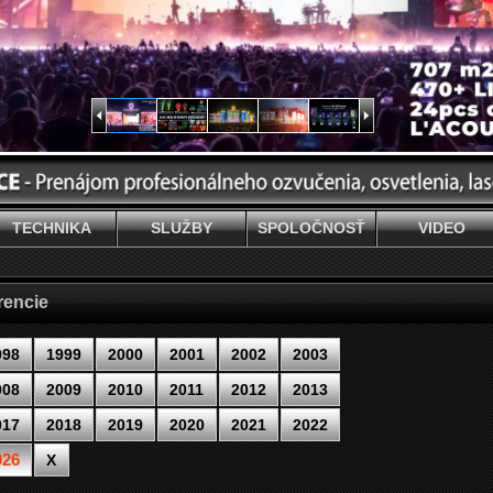
TECHNIKA
SLUŽBY
SPOLOČNOSŤ
VIDEO
rencie
998
1999
2000
2001
2002
2003
008
2009
2010
2011
2012
2013
017
2018
2019
2020
2021
2022
026
X