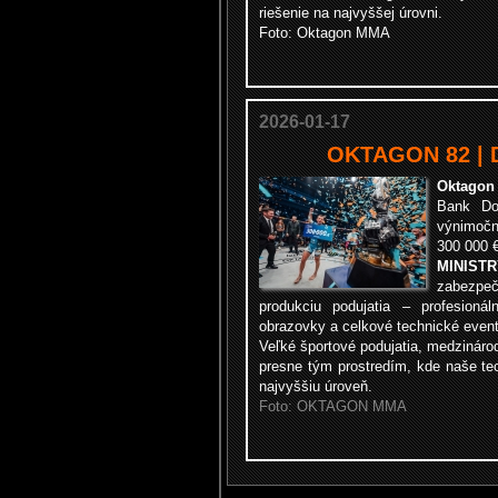
riešenie na najvyššej úrovni.
Foto: Oktagon MMA
2026-01-17
OKTAGON 82 | D
Oktagon
Bank Do
výnimoč
300 000 €
MINIS
zabezp
produkciu podujatia – profesioná
obrazovky a celkové technické even
Veľké športové podujatia, medzináro
presne tým prostredím, kde naše tec
najvyššiu úroveň.
Foto: OKTAGON MMA