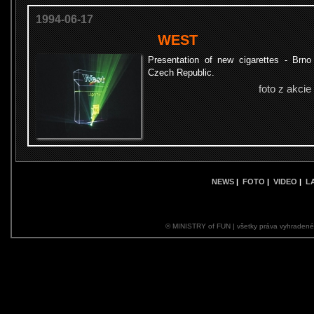
1994-06-17
WEST
Presentation of new cigarettes - Brno
Czech Republic.
foto z akcie
NEWS
|
FOTO
|
VIDEO
|
L
© MINISTRY of FUN | všetky práva vyhraden