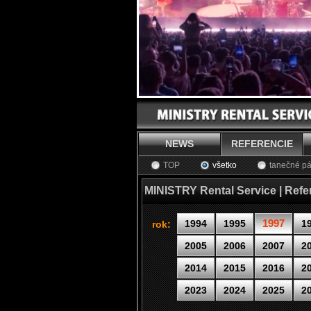
NEWS
REFERENCIE
TOP
všetko
tanečné pá
MINISTRY Rental Service | Refe
1997
1994
1995
1
rok:
2005
2006
2007
2
2014
2015
2016
2
2023
2024
2025
2