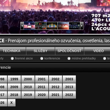
TECHNIKA
SLUŽBY
SPOLOČNOSŤ
VIDEO
rty
firemné akcie
konferencie
módne prehliadky
te
rencie
998
1999
2000
2001
2002
2003
008
2009
2010
2011
2012
2013
017
2018
2019
2020
2021
2022
026
X