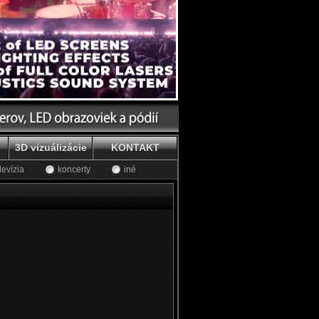
3D vizuálizácie
KONTAKT
levízia
koncerty
iné