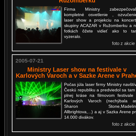
Ružomberku
Firma Ministry zabezpečoval
kompletné osvetlenie , ozvučeni
laser show a projekciu na koncer
skupiny ACAZAR v Ružomberku a 
fotkách ôžete vidieť ako to t
vyzeralo.
foto z akcie
2005-07-21
Ministry Laser show na festivale v
Karlových Varoch a v Sazke Arene v Prah
Počas júla laser firmy Ministry navštív
Českú republiku a predviedol sa tam
plnej kráse na filmovom festivale
Karlových Varoch (nechýbala a
Sharon Stone,Madelin
Allbrightova,...) a aj v Sazka Arene p
14.000 divákov.
foto z akcie