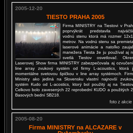
2005-12-20
TIESTO PRAHA 2005
Firma MINISTRY na Tiestovi v Pra
poprvýkrát predstavila najväčš
vodnú stenu ktorá má rozmer 12x
metrov. Na vodnú stenu sa premieta
laserové animácie a natoľko zauja
manežera Tiesta že ju používal aj 
svetlá Tiestov osvetlovač. Okr
Laserovej Show firma MINISTRY zabezpečovala aj ozvučen
line array zvukový systém od firmy L-acoustics, ktorá 
momentálne svetovou špičkou v line array systémoch. Fir
Ministry ako jediná na Slovensku vlastní najnovší zvuko
systém Kudo od L-acostics, ktorý bol použitý aj na Tiestov
Celkovo bolo zavesených 22 reprobední KUDO a použitých 
Basových bední SB218.
foto z akcie
2005-08-20
Firma MINISTRY na ALCAZARE v