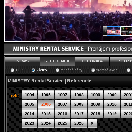
NEWS
REFERENCIE
TECHNIKA
SLUŽ
TOP
všetko
tanečné párty
firemné akcie
MINISTRY Rental Service | Referencie
1994
1995
1997
1998
1999
2000
200
rok:
2006
2005
2007
2008
2009
2010
201
2014
2015
2016
2017
2018
2019
202
2023
2024
2025
2026
X