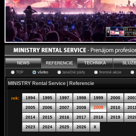
NEWS
REFERENCIE
TECHNIKA
SLUŽ
TOP
všetko
tanečné párty
firemné akcie
MINISTRY Rental Service | Referencie
1994
1995
1997
1998
1999
2000
200
rok:
2009
2005
2006
2007
2008
2010
201
2014
2015
2016
2017
2018
2019
202
2023
2024
2025
2026
X