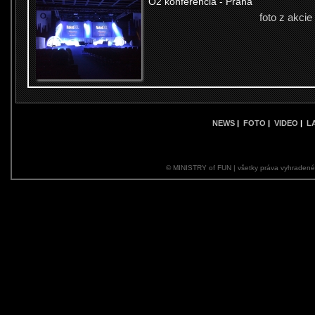
O2 konferencia - Praha
foto z akcie
NEWS
|
FOTO
|
VIDEO
|
L
© MINISTRY of FUN | všetky práva vyhraden