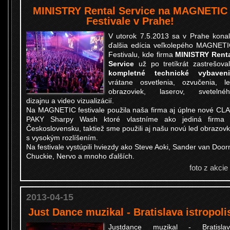
MINISTRY Rental Service na MAGNETIC
Festivale v Prahe!
V utorok 7.5.2013 sa v Prahe kona
ďalšia edícia veľkolepého
MAGNETI
Festivalu
, kde firma
MINISTRY Rent
Service
už po tretíkrát zastrešova
kompletné technické vybaveni
vrátane osvetlenia, ozvučenia, l
obrazoviek, laserov, svetelné
dizajnu a video vizualizácií.
Na MAGNETIC festivale použila naša firma aj úplne nové CL
PAKY Sharpy Wash
ktoré vlastníme ako jediná firma
Československu, taktiež sme
použili aj našu novú led obrazov
s vysokým rozlíšením.
Na festivale vystúpili hviezdy ako Steve Aoki, Sander van Door
Chuckie, Nervo a mnoho ďalších.
foto z akcie
2013-04-15
Just Dance muzikal - Bratislava istropoli
Justdance muzikal - Bratislav