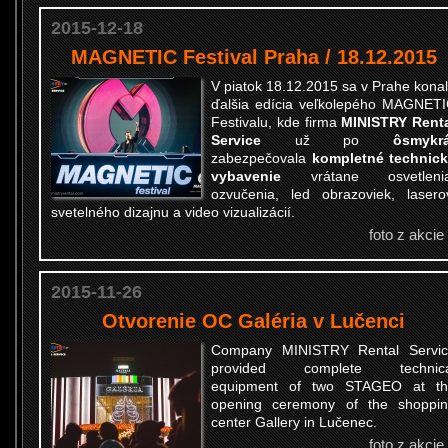
2015-12-18
MAGNETIC Festival Praha / 18.12.2015
V piatok 18.12.2015 sa v Prahe kona
ďalšia edícia veľkolepého MAGNET
Festivalu, kde firma
MINISTRY Rent
Service
už po
ôsmykr
zabezpečovala
kompletné technic
vybavenie
vrátane osvetlenia
ozvučenia, led obrazoviek, lasero
svetelného dizajnu a video vizualizácií.
foto z akcie
2015-11-26
Otvorenie OC Galéria v Lučenci
Company MINISTRY Rental Servi
provided complete technica
equipment of two STAGEO at th
opening ceremony of the shoppi
center Gallery in Lučenec.
foto z akcie