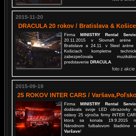
2015-11-20
DRACULA 20 rokov / Bratislava & Košice
Firma
MINISTRY Rental Servic
20.11.2015 v Slovnaft aréne 
Bratislave a 24.11. v Steel aréne
Košiciach kompletne technick
zabezpečovala
muzikálo
predstavenie
DRACULA
.
foto z akcie
2015-09-19
25 ROKOV INTER CARS / Varšava,Poľsk
Firma
MINISTRY Rental Servic
dodávala svoje LED obrazovky 
oslavy
25 výročia firmy INTER CA
ktorá sa konala 19.9.2015 n
Národnom futbalovom štadióne 
Varšave
!