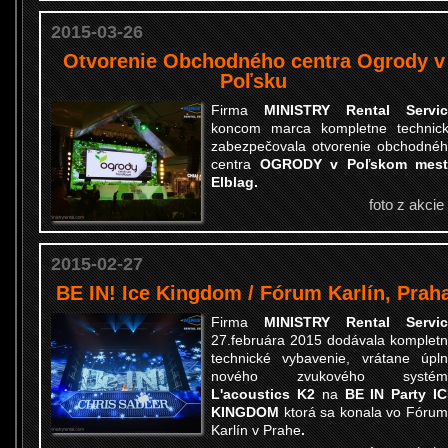
2015-03-26
Otvorenie Obchodného centra Ogrody v
Poľsku
Firma
MINISTRY Rental Servic
koncom marca kompletne technic
zabezpečovala otvorenie obchodné
centra
OGRODY v Poľskom mest
Elblag.
foto z akcie
2015-02-27
BE IN! Ice Kingdom / Fórum Karlín, Prah
Firma
MINISTRY Rental Servic
27.februára 2015 dodávala komplet
technické vybavenie, vrátane úpl
nového zvukového systém
L'acoustics K2
na
BE IN Party I
KINGDOM
ktorá sa konala vo Fóru
Karlín v Prahe
.