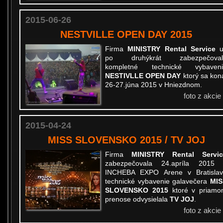
2015-06-26
NESTVILLE OPEN DAY 2015
Firma
MINISTRY Rental Service
po druhýkrát
zabezpečoval
kompletné technické vybaveni
NESTIVLLE OPEN DAY
ktorý sa kon
26-27.júna 2015 v Hniezdnom.
foto z akcie
2015-04-24
MISS SLOVENSKO 2015 / TV JOJ
Firma
MINISTRY Rental Servic
zabezpečovala 24.apríla 2015 
INCHEBA EXPO Arene v Bratisla
technické vybavenie galavečera
MIS
SLOVENSKO 2015
ktoré v priam
prenose odvysielala
TV JOJ
.
foto z akcie