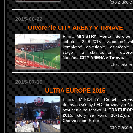
foto z akcie
2015-08-22
Otvorenie CITY ARENY v TRNAVE
Firma
MINISTRY Rental Service
sobotu 22.8.2015 zabezpečoval
kompletné osvetlenie, ozvučenie
stage na slávnostnom otvoren
štadióna
CITY ARENA v Trnave.
foto z akcie
2015-07-10
ULTRA EUROPE 2015
Firma MINISTRY Rental Servic
dodávala všetky LED obrazovky a ča
ozvučenia na festival
ULTRA EUROP
2015
, ktorý sa konal 10-12.júla
Chorvátskom Splite.
foto z akcie