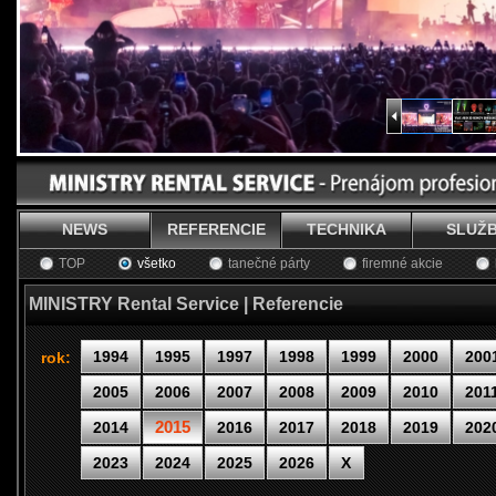
NEWS
REFERENCIE
TECHNIKA
SLUŽ
TOP
všetko
tanečné párty
firemné akcie
MINISTRY Rental Service | Referencie
1994
1995
1997
1998
1999
2000
200
rok:
2005
2006
2007
2008
2009
2010
201
2015
2014
2016
2017
2018
2019
202
2023
2024
2025
2026
X