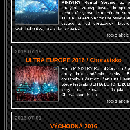
MINISTRY Rental Service
už p
druhýkrát zabezpečovala komplet
technické vybavenie tanečného sta
TELEKOM ARÉNA
vrátane osvetleni
ozvučenia, led obrazoviek, lasero
svetelného dizajnu a video vizualizácií.
foto z akcie
2016-07-15
ULTRA EUROPE 2016 / Chorvátsko
Firma MINISTRY Rental Service už 
druhý krát dodávala všetky LE
obrazovky a časť ozvučenia na Hlav
Stege festivalu
ULTRA EUROPE 201
ktorý sa konal 15-17.júla 
Chorvátskom Splite.
foto z akcie
2016-07-01
VÝCHODNÁ 2016