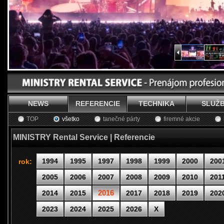
NEWS
REFERENCIE
TECHNIKA
SLUŽ
TOP
všetko
tanečné párty
firemné akcie
MINISTRY Rental Service | Referencie
1994
1995
1997
1998
1999
2000
200
rok:
2005
2006
2007
2008
2009
2010
201
2016
2014
2015
2017
2018
2019
202
2023
2024
2025
2026
X