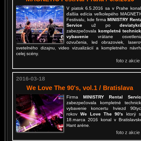
V piatok 6.5.2016 sa v Prahe kona
ďalšia edícia veľkolepého MAGNET
Festivalu, kde firma
MINISTRY Rent
Service
už po
deviatykr
zabezpečovala
kompletné technic
vybavenie
vrátane osvetlenia
ozvučenia, led obrazoviek, lasero
svetelného dizajnu, video vizualizácií a kompletného návr
celej scény.
foto z akcie
2016-03-18
We Love The 90's, vol.1 / Bratislava
Firma
MINISTRY Rental Servic
zabezpečovala kompletné technic
vybavenie
koncertu hviezd 90ty
rokov
We Love The 90's
ktorý s
18.marca 2016 konal v Bratislavsk
Hant aréne.
foto z akcie