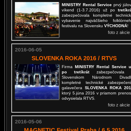
MINISTRY Rental Service
prvý júlo
víkend (1-3.7.2016) už po
tretíkr
zabezpečovala kompletné technic
vybavenie najväčšieho folklórne
festivalu na Slovensku
VÝCHODNÁ
!
foto z akcie
2016-06-05
SLOVENKA ROKA 2016 / RTVS
Firma
MINISTRY Rental Service 
po tretíkrát
zabezpečovala 
Slovenskom Národnom Divadl
kompletné technické zabezpečen
galavečera
SLOVENKA ROKA 201
ktorý 5.júna 2016 v priamom preno
odvysielala RTVS.
foto z akcie
2016-05-06
MAGNETIC Festival Praha / 6.5.2016