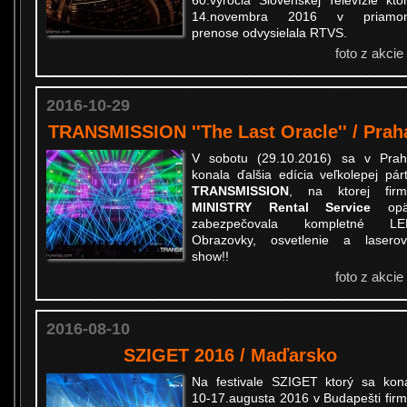
60.výročia Slovenskej Televízie kto
14.novembra 2016 v priamo
prenose odvysielala RTVS.
foto z akcie
2016-10-29
TRANSMISSION ''The Last Oracle'' / Prah
V sobotu (29.10.2016) sa v Pra
konala ďalšia edícia veľkolepej pár
TRANSMISSION
, na ktorej firm
MINISTRY Rental Service
op
zabezpečovala kompletné LE
Obrazovky, osvetlenie a lasero
show!!
foto z akcie
2016-08-10
SZIGET 2016 / Maďarsko
Na festivale SZIGET ktorý sa kon
10-17.augusta 2016 v Budapešti fir