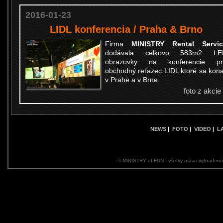
2016-01-23
LIDL konferencia / Praha & Brno
Firma
MINISTRY Rental Servic
dodávala celkovo 583m2 LE
obrazovky na konferencie pr
obchodný reťazec LIDL ktoré sa kona
v Prahe a v Brne.
foto z akcie
NEWS
|
FOTO
|
VIDEO
|
L
© MINISTRY of FUN | všetky práva vyhraden