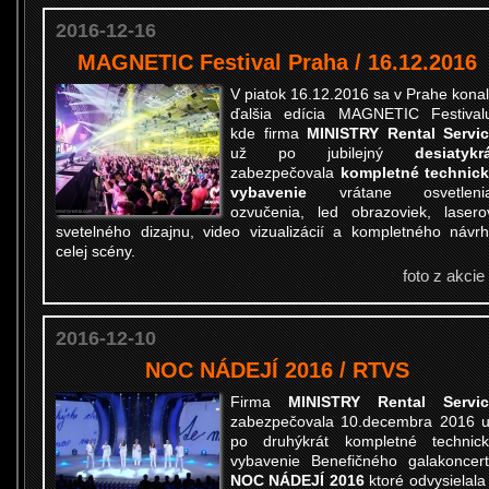
2016-12-16
MAGNETIC Festival Praha / 16.12.2016
V piatok 16.12.2016 sa v Prahe kona
ďalšia edícia MAGNETIC Festival
kde firma
MINISTRY Rental Servi
už po jubilejný
desiatykr
zabezpečovala
kompletné technic
vybavenie
vrátane osvetlenia
ozvučenia, led obrazoviek, lasero
svetelného dizajnu, video vizualizácií a kompletného návr
celej scény.
foto z akcie
2016-12-10
NOC NÁDEJÍ 2016 / RTVS
Firma
MINISTRY Rental Servic
zabezpečovala 10.decembra 2016 
po druhýkrát kompletné technic
vybavenie Benefičného galakoncer
NOC NÁDEJÍ 2016
ktoré odvysielala