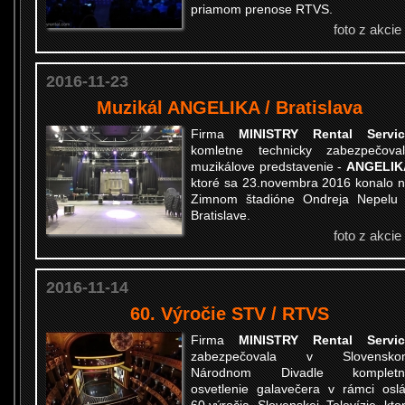
priamom prenose RTVS.
foto z akcie
2016-11-23
Muzikál ANGELIKA / Bratislava
Firma
MINISTRY Rental Servic
komletne technicky zabezpečova
muzikálove predstavenie -
ANGELIK
ktoré sa 23.novembra 2016 konalo 
Zimnom štadióne Ondreja Nepelu
Bratislave.
foto z akcie
2016-11-14
60. Výročie STV / RTVS
Firma
MINISTRY Rental Servic
zabezpečovala v Slovensko
Národnom Divadle kompletn
osvetlenie galavečera v rámci osl