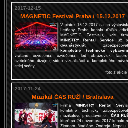
2017-12-15
MAGNETIC Festival Praha / 15.12.2017
V piatok 15.12.2017 sa na výstavis
Letňany Prahe konala ďalšia edíc
MAGNETIC Festivalu, kde firm
MINISTRY Rental Service
už p
dvanástykrát
zabezpečoval
kompletné technické vybaveni
vrátane osvetlenia, ozvučenia, led obrazoviek, lasero
svetelného dizajnu, video vizualizácií a kompletného návr
celej scény.
foto z akcie
2017-11-24
Muzikál ČAS RUŽÍ / Bratislava
Firma
MINISTRY Rental Servic
komletne technicky zabezpečova
muzikálove predstavenie -
ČAS RUŽ
ktoré sa 24.novembra 2017 konalo 
Zimnom štadióne Ondreja Nepelu