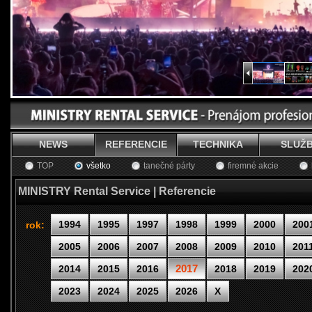
NEWS
REFERENCIE
TECHNIKA
SLUŽ
TOP
všetko
tanečné párty
firemné akcie
MINISTRY Rental Service | Referencie
1994
1995
1997
1998
1999
2000
200
rok:
2005
2006
2007
2008
2009
2010
201
2017
2014
2015
2016
2018
2019
202
2023
2024
2025
2026
X