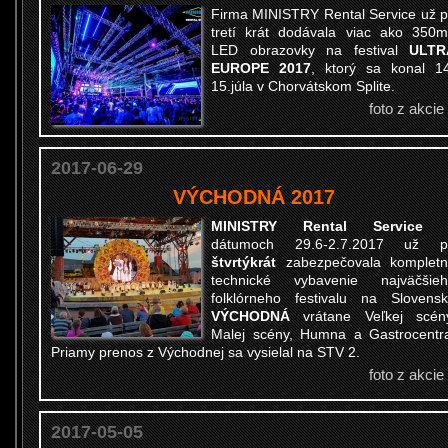
Firma MINISTRY Rental Service už 
tretí krát dodávala viac ako 350
LED obrazovky na festival
ULTR
EUROPE 2017
, ktorý sa konal 1
15.júla v Chorvátskom Splite.
foto z akcie
2017-06-29
VÝCHODNÁ 2017
MINISTRY Rental Servic
dátumoch 29.6-2.7.2017 už p
štvrtýkrát
zabezpečovala komplet
technické vybavenie najväčšie
folklórneho festivalu na Slovens
VÝCHODNÁ
vrátane Veľkej scén
Malej scény, Humna a Gastrocentr
Priamy prenos z Východnej sa vysielal na STV 2.
foto z akcie
2017-05-05