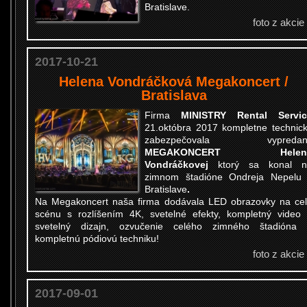
Bratislave.
foto z akcie
2017-10-21
Helena Vondráčková Megakoncert /
Bratislava
Firma
MINISTRY Rental Servic
21.októbra 2017 kompletne technic
zabezpečovala vypredan
MEGAKONCERT Helen
Vondráčkovej
ktorý sa konal n
zimnom štadióne Ondreja Nepelu
Bratislave
.
Na Megakoncert naša firma dodávala
LED obrazovky
na ce
scénu s rozlíšením 4K,
s
vetelné efekty
, kompletný video
svetelný dizajn,
ozvučenie
celého zimného štadióna 
kompletnú pódiovú techniku!
foto z akcie
2017-09-01