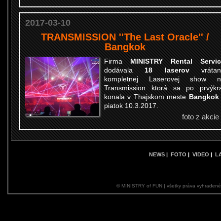
2017-03-10
TRANSMISSION ''The Last Oracle'' /
Bangkok
Firma
MINISTRY Rental Servic
dodávala
18 laserov
vrátan
kompletnej Laserovej show n
Transmission ktorá sa po prvýkr
konala v Thajskom meste
Bangkok
piatok 10.3.2017.
foto z akcie
NEWS
|
FOTO
|
VIDEO
|
L
© MINISTRY of FUN | všetky práva vyhraden