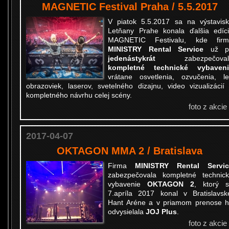
MAGNETIC Festival Praha / 5.5.2017
V piatok 5.5.2017 sa na výstavis
Letňany Prahe konala ďalšia edíc
MAGNETIC Festivalu, kde firm
MINISTRY Rental Service
už p
jedenástykrát
zabezpečoval
kompletné technické vybaveni
vrátane osvetlenia, ozvučenia, l
obrazoviek, laserov, svetelného dizajnu, video vizualizácií
kompletného návrhu celej scény.
foto z akcie
2017-04-07
OKTAGON MMA 2 / Bratislava
Firma
MINISTRY Rental Servic
zabezpečovala kompletné technic
vybavenie
OKTAGON 2
, ktorý 
7.apríla 2017 konal v Bratislavsk
Hant Aréne a v priamom prenose 
odvysielala
JOJ Plus
.
foto z akcie