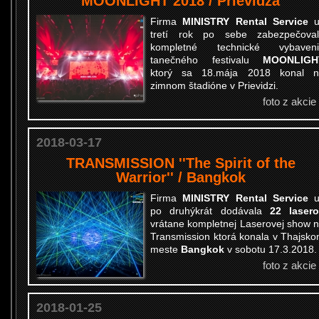
MOONLIGHT 2018 / Prievidza
Firma
MINISTRY Rental Service
tretí rok po sebe zabezpečova
kompletné technické vybaveni
tanečného festivalu
MOONLIGH
ktorý sa 18.mája 2018 konal n
zimnom štadióne v Prievidzi.
foto z akcie
2018-03-17
TRANSMISSION ''The Spirit of the
Warrior'' / Bangkok
Firma
MINISTRY Rental Service
po druhýkrát dodávala
22 laser
vrátane kompletnej Laserovej show 
Transmission ktorá konala v Thajsk
meste
Bangkok
v sobotu 17.3.2018.
foto z akcie
2018-01-25