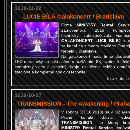
2018-11-22
LUCIE BÍLÁ Galakoncert / Bratislava
Firma
MINISTRY Rental Servic
21.novembra 2018 kompletn
technicky zabezpečovala vianoč
GALAKONCERT LUCII BÍLEJ
kto
sa konal na zimnom štadióne Ondre
Nepelu v Bratislave
.
Na galakoncert naša firma dodáva
LED obrazovky na celú scénu s rozlíšením 8K, svetelné efekt
kompletný video a svetelný dizajn, ozvučenie celého zimné
štadióna a kompletnú pódiovú techniku!
foto z akcie
2018-10-27
TRANSMISSION - The Awakening / Praha
V sobotu (27.10.2018) sa v O
2
aren
Prahe konala ďalšia edíci
TRANSMISSION
, na ktorej firm
MINISTRY Rental Service
dodáva