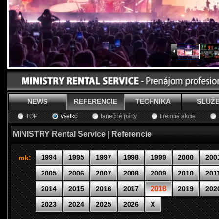
NEWS
REFERENCIE
TECHNIKA
SLUŽ
TOP
všetko
tanečné párty
firemné akcie
MINISTRY Rental Service | Referencie
1994
1995
1997
1998
1999
2000
200
rok:
2005
2006
2007
2008
2009
2010
201
2018
2014
2015
2016
2017
2019
202
2023
2024
2025
2026
X