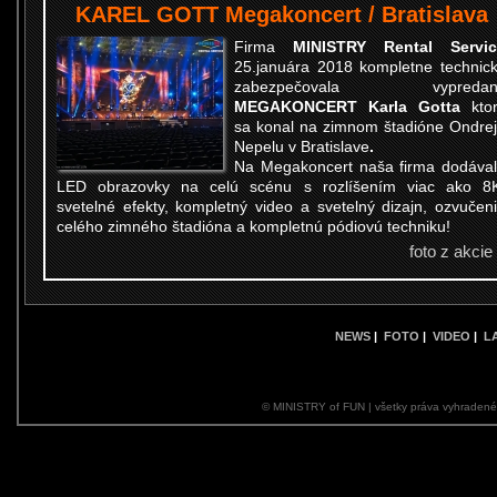
KAREL GOTT Megakoncert / Bratislava
Firma
MINISTRY Rental Servic
25.januára 2018 kompletne technic
zabezpečovala vypredan
MEGAKONCERT Karla Gotta
kto
sa konal na zimnom štadióne Ondre
Nepelu v Bratislave
.
Na Megakoncert naša firma dodáva
LED obrazovky na celú scénu s rozlíšením viac ako 8
svetelné efekty, kompletný video a svetelný dizajn, ozvučen
celého zimného štadióna a kompletnú pódiovú techniku!
foto z akcie
NEWS
|
FOTO
|
VIDEO
|
L
© MINISTRY of FUN | všetky práva vyhraden