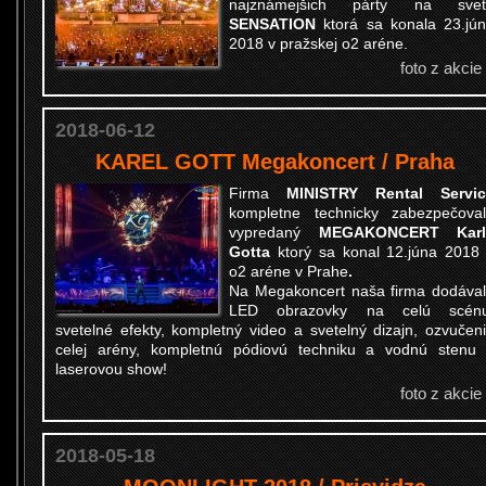
najznámejšich párty na svet
SENSATION
ktorá sa konala 23.jú
2018 v pražskej o2 aréne.
foto z akcie
2018-06-12
KAREL GOTT Megakoncert / Praha
Firma
MINISTRY Rental Servic
kompletne technicky zabezpečova
vypredaný
MEGAKONCERT Karl
Gotta
ktorý sa konal 12.júna 2018
o2 aréne v Prahe
.
Na Megakoncert naša firma dodáva
LED obrazovky na celú scénu
svetelné efekty, kompletný video a svetelný dizajn, ozvučen
celej arény, kompletnú pódiovú techniku a vodnú stenu
laserovou show!
foto z akcie
2018-05-18