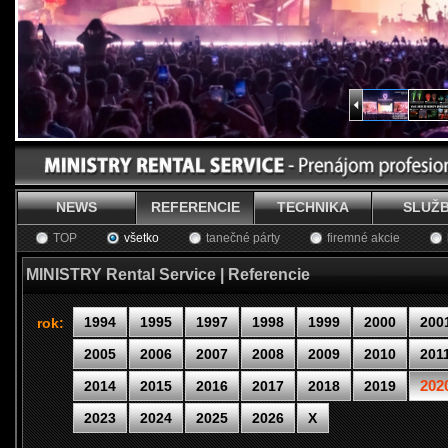
NEWS
REFERENCIE
TECHNIKA
SLUŽ
TOP
všetko
tanečné párty
firemné akcie
MINISTRY Rental Service | Referencie
1994
1995
1997
1998
1999
2000
200
rok:
2005
2006
2007
2008
2009
2010
201
202
2014
2015
2016
2017
2018
2019
2023
2024
2025
2026
X