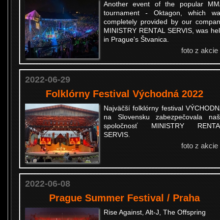
Another event of the popular M
tournament - Oktagon, which w
completely provided by our compa
MINISTRY RENTAL SERVIS, was he
in Prague's Štvanica.
foto z akcie
2022-06-29
Folklórny Festival Východná 2022
Najväčší folklórny festival VÝCHOD
na Slovensku zabezpečovala na
spoločnosť MINISTRY RENTA
SERVIS.
foto z akcie
2022-06-08
Prague Summer Festival / Praha
Rise Against, Alt-J, The Offspring