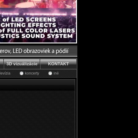
3D vizuálizácie
KONTAKT
levízia
koncerty
iné