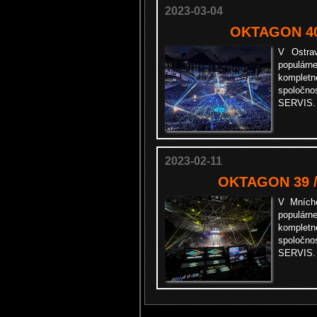
2023-03-04
OKTAGON 40 
V Ostra
populárn
komple
spolo
SERVIS
2023-02-11
OKTAGON 39 /
V Mnícho
populárn
komple
spolo
SERVIS