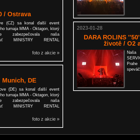
/ Ostrava
ve (CZ) sa konal ďalší event
2023-01-28
eho turnaja MMA - Oktagon, ktorý
tne zabezpečovala naša
DARA ROLINS ''50''
čnosť MINISTRY RENTAL
životě / O2
.
foto z akcie »
Naša 
SERVI
Prahe
spevá
 Munich, DE
ve (DE) sa konal ďalší event
eho turnaja MMA - Oktagon, ktorý
tne zabezpečovala naša
čnosť MINISTRY RENTAL
.
foto z akcie »