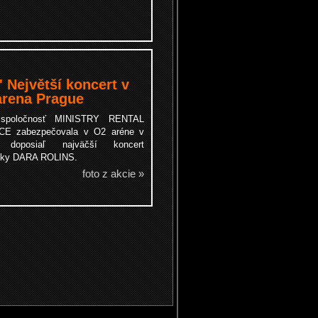
 Největší koncert v
 arena Prague
spoločnosť MINISTRY RENTAL
CE zabezpečovala v O2 aréne v
 doposiaľ najväčší koncert
čky DARA ROLINS.
foto z akcie »