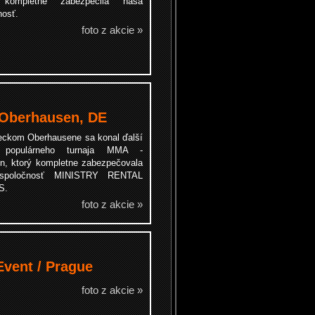
 kompletne zabezpečila naša
nosť.
foto z akcie »
Oberhausen, DE
ckom Oberhausene sa konal ďalší
 populárneho turnaja MMA -
n, ktorý kompletne zabezpečovala
spoločnosť MINISTRY RENTAL
S.
foto z akcie »
Event / Prague
foto z akcie »