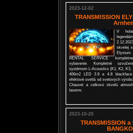
2023-12-02
TRANSMISSION ELYS
Arnhe
V hola
legendár
2.12.202
skvelej 
Elysium.
RENTAL SERVICE kompletne 
vybavenie. Kompletné ozvuče
systémom L-Acoustics (K1, K2, K3
406m2 LED 3.9 a 4.8 blackface o
efektové svetlá od svetových výrobc
Chauvet a celkovú skvelú atmosfé
laserov.
2023-10-20
TRANSMISSION a 
BANGKO