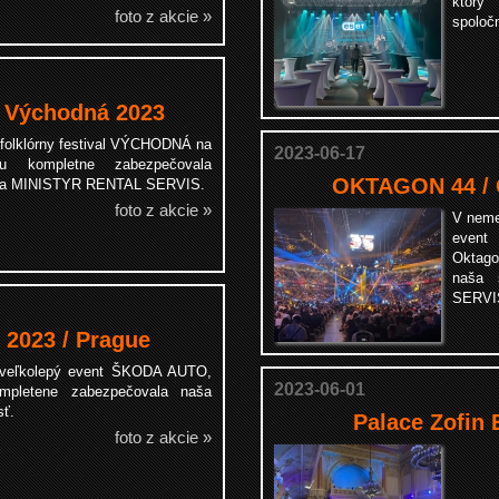
ktorý
foto z akcie »
spoloč
l Východná 2023
 folklórny festival VÝCHODNÁ na
2023-06-17
ku kompletne zabezpečovala
OKTAGON 44 / 
rma MINISTYR RENTAL SERVIS.
foto z akcie »
V neme
event
Oktago
naša 
SERVI
 2023 / Prague
 veľkolepý event ŠKODA AUTO,
2023-06-01
ompletene zabezpečovala naša
sť.
Palace Zofin 
foto z akcie »