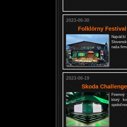
2023-06-30
Folklórny Festiva
Najväčší
Slovens
naša fi
2023-06-19
Skoda Challenge
Firemný
ktorý k
spoločno