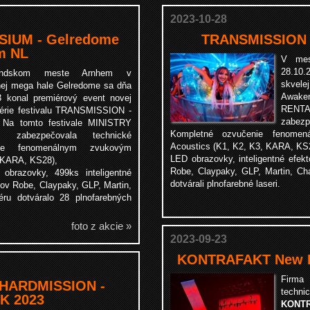
2023-10-28
IUM - Gelredome
TRANSMISSION 
m NL
V mes
28.10.
ndskom meste Arnhem v
skvele
nej mega hale Gelredome sa dňa
Awaken
3 konal premiérový event novej
RENT
série festivalu TRANSMISSION -
zabez
 Na tomto festivale MINISTRY
Kompletné ozvučenie fenom
zabezpečovala technické
Acoustics (K1, K2, K3, KARA, KS
nie fenomenálnym zvukovým
LED obrazovky, inteligentné efek
, KARA, KS28),
Robe, Claypaky, GLP, Martin, Ch
brazovky, 499ks inteligentné
dotvárali plnofarebné laseri.
ov Robe, Claypaky, GLP, Martin,
ru dotváralo 28 plnofarebných
foto z akcie »
2023-09-23
KONTRAFAKT New Er
Firm
HARDMISSION -
techn
K 2023
KONTR