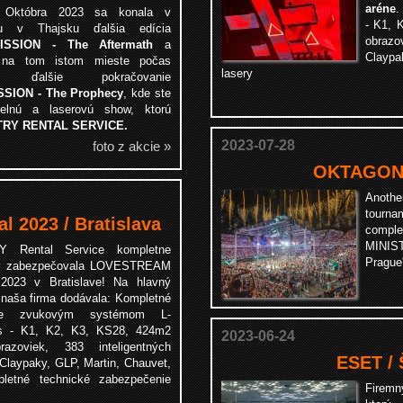
aréne
.
 Októbra 2023 sa konala v
- K1, 
u v Thajsku ďalšia edícia
obrazov
ISSION - The Aftermath
a
Claypa
 na tom istom mieste počas
lasery
u ďalšie pokračovanie
SION - The Prophecy
, kde ste
elnú a laserovú show, ktorú
TRY RENTAL SERVICE.
2023-07-28
foto z akcie »
OKTAGON 
Anoth
tourn
 2023 / Bratislava
compl
MINIST
Y Rental Service kompletne
Prague
ky zabezpečovala LOVESTREAM
 2023 v Bratislave! Na hlavný
 naša firma dodávala: Kompletné
nie zvukovým systémom L-
cs - K1, K2, K3, KS28, 424m2
2023-06-24
azoviek, 383 inteligentných
ESET /
Claypaky, GLP, Martin, Chauvet,
letné technické zabezpečenie
Firem