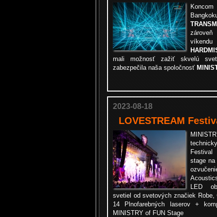
Koncom
Bangkok
TRANSM
zároveň
víkend
HARDMIS
mali možnosť zažiť skvelú svet
zabezpečila naša spoločnosť
MINIS
2023-08-18
LOVESTREAM Festival
MINISTR
technic
Festival
stage na
ozvuče
Acousti
LED obr
svetiel od svetových značiek Robe, 
14 Plnofarebných laserov + komp
MINISTRY of FUN Stage