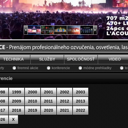
TECHNIKA
SLUŽBY
SPOLOČNOSŤ
VIDEO
rty
firemné akcie
konferencie
módne prehliadky
te
rencie
998
1999
2000
2001
2002
2003
008
2009
2010
2011
2012
2013
017
2018
2019
2020
2021
2022
026
X