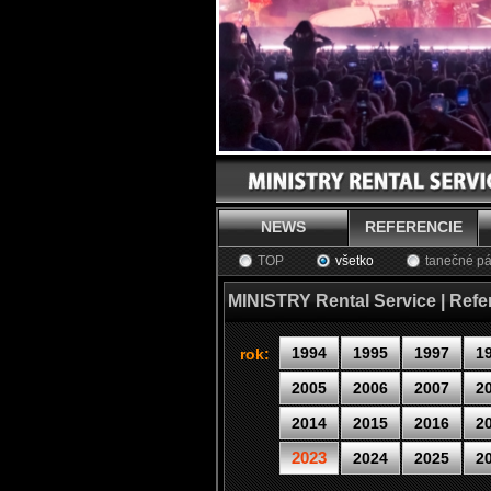
NEWS
REFERENCIE
TOP
všetko
tanečné pá
MINISTRY Rental Service | Refe
1994
1995
1997
1
rok:
2005
2006
2007
2
2014
2015
2016
2
2023
2024
2025
2