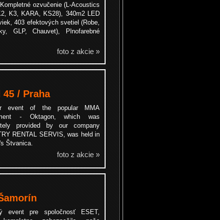
 Kompletné ozvučenie (L-Acoustics
K2, K3, KARA, KS28), 340m2 LED
iek, 403 efektových svetiel (Robe,
ky, GLP, Chauvet), Plnofarebné
foto z akcie »
45 / Praha
er event of the popular MMA
ament - Oktagon, which was
etely provided by our company
RY RENTAL SERVIS, was held in
's Štvanica.
foto z akcie »
 Šamorín
ný event pre spoločnosť ESET,