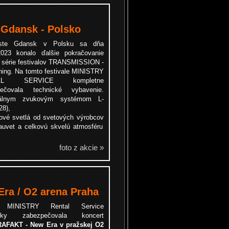
Gdansk - Polsko
te Gdansk v Polsku sa dňa
2023 konalo ďalšie pokračovanie
j série festivalov TRANSMISSION -
ing. Na tomto festivale MINISTRY
AL SERVICE kompletne
pečovala technické vybavenie.
enálnym zvukovým systémom
L-
28),
tové svetlá od svetových výrobcov
auvet a celkovú skvelú atmosféru
foto z akcie »
a / O2 arena Praha
a MINISTRY Rental Service
icky zabezpečovala koncert
AFAKT - New Era v pražskej O2