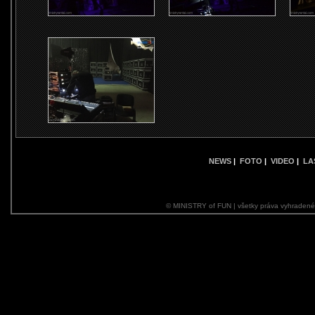
NEWS
|
FOTO
|
VIDEO
|
LA
© MINISTRY of FUN | všetky práva vyhraden