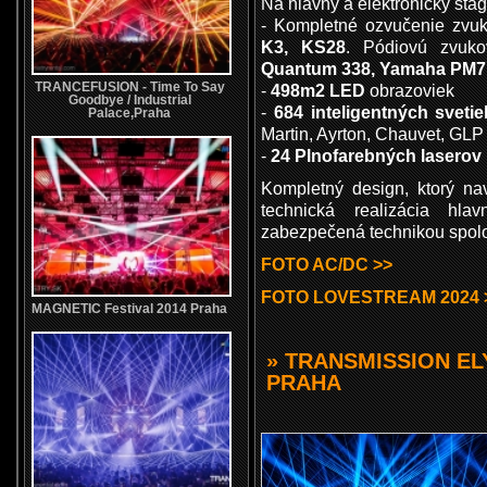
Na hlavný a elektronický sta
- Kompletné ozvučenie zv
K3, KS28
. Pódiovú zvuk
Quantum 338, Yamaha PM7
TRANCEFUSION - Time To Say
-
498m2 LED
obrazoviek
Goodbye / Industrial
-
684 inteligentných svetie
Palace,Praha
Martin, Ayrton, Chauvet, GLP
-
24 Plnofarebných laserov
Kompletný design, ktorý na
technická realizácia hla
zabezpečená technikou sp
FOTO AC/DC >>
FOTO LOVESTREAM 2024 
MAGNETIC Festival 2014 Praha
» TRANSMISSION EL
PRAHA