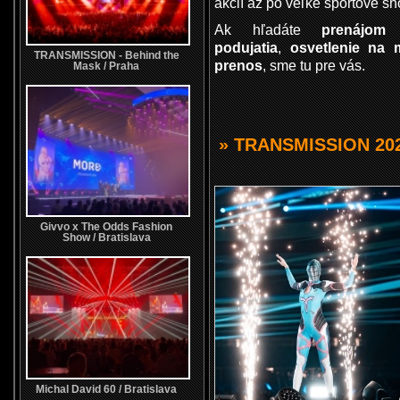
akcií až po veľké športové sh
Ak hľadáte
prenájom
podujatia
,
osvetlenie na 
TRANSMISSION - Behind the
prenos
, sme tu pre vás.
Mask / Praha
» TRANSMISSION 20
Givvo x The Odds Fashion
Show / Bratislava
Michal David 60 / Bratislava