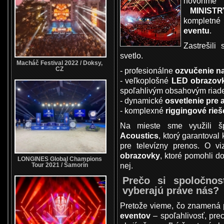
hovoríme
MINIST
komplet
eventu
.
Zastrešil
svetlo.
Macháč Festival 2022 / Doksy,
CZ
- profesionálne
ozvučenie n
- veľkoplošné
LED obrazov
spoľahlivým obsahovým riad
- dynamické
osvetlenie pre
- komplexné
riggingové rie
Na mieste sme využili š
Acoustics
, ktorý garantoval 
pre televízny prenos. O v
obrazovky
, ktoré pomohli d
LONGINES Global Champions
nej.
Tour 2021 / Šamorín
Prečo si spoločnos
vyberajú práve nás?
Pretože vieme, čo znamená
eventov
– spoľahlivosť, pre