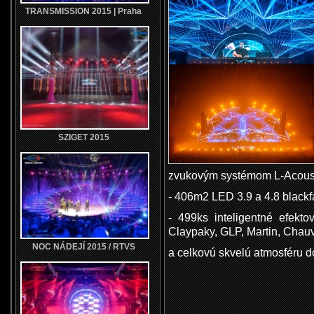
TRANSMISSION 2015 | Praha
SZIGET 2015
zvukovým systémom L-Acoust
- 406m2 LED 3.9 a 4.8 blackf
- 499ks inteligentné efekt
Claypaky, GLP, Martin, Chau
NOC NÁDEJÍ 2015 / RTVS
a celkovú skvelú atmosféru d