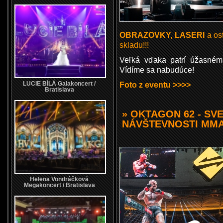
OBRAZOVKY, LASERI
a os
skladu!!!
Veľká vďaka patrí úžasném
Vídíme sa nabudúce!
Foto z eventu >>>>
LUCIE BÍLÁ Galakoncert /
Bratislava
» OKTAGON 62 - SV
NÁVŠTEVNOSTI MM
Helena Vondráčková
Megakoncert / Bratislava