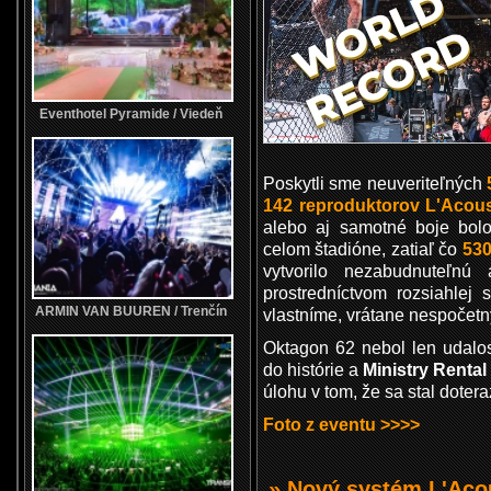
Eventhotel Pyramide / Viedeň
Poskytli sme neuveriteľných
142 reproduktorov L'Acous
alebo aj samotné boje bol
celom štadióne, zatiaľ čo
530
vytvorilo nezabudnuteľnú
prostredníctvom rozsiahlej 
ARMIN VAN BUUREN / Trenčín
vlastníme, vrátane nespočet
Oktagon 62 nebol len udalos
do histórie a
Ministry Rental
úlohu v tom, že sa stal dote
Foto z eventu >>>>
» Nový systém L'Aco