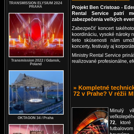
TRANSMISSION ELYSIUM 2024
PRAHA
Projekt Ben Cristoao - Ede
Rental Service patrí m
zabezpečenia veľkých even
Zabezpečiť koncert takého
koordináciu, vysoké nároky n
tieto skúsenosti nám umož
koncerty, festivaly aj korporá
Ministry Rental Service prináš
Transmission 2022 / Gdansk,
realizované profesionálne, ef
Poland
» Kompletné techni
72 v Prahe? V réžii
Minulý v
veľkolepéh
OKTAGON 34 / Praha
72
, ktoré
futbalov