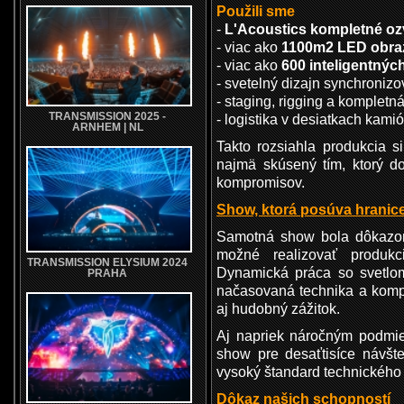
Použili sme
-
L'Acoustics kompletné oz
- viac ako
1100m2 LED obra
- viac ako
600 inteligentných
- svetelný dizajn synchroniz
- staging, rigging a kompletná
TRANSMISSION 2025 -
- logistika v desiatkach kami
ARNHEM | NL
Takto rozsiahla produkcia s
najmä skúsený tím, ktorý d
kompromisov.
Show, ktorá posúva hranic
Samotná show bola dôkazom,
možné realizovať produkc
TRANSMISSION ELYSIUM 2024
Dynamická práca so svetlom
PRAHA
načasovaná technika a komple
aj hudobný zážitok.
Aj napriek náročným podmie
show pre desaťtisíce návšt
vysoký štandard technického
Dôkaz našich schopností