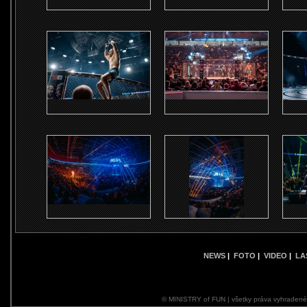
NEWS
|
FOTO
|
VIDEO
|
LA
© MINISTRY of FUN | všetky práva vyhraden