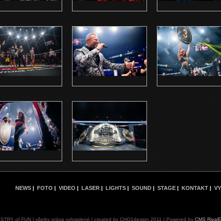
NEWS
|
FOTO
|
VIDEO
|
LASER
|
LIGHTS
|
SOUND
|
STAGE
|
KONTAKT
|
VY
ISTRY of FUN | všetky práva vyhradené | created by CHO1design 2011 | Powered by
CMS Rival