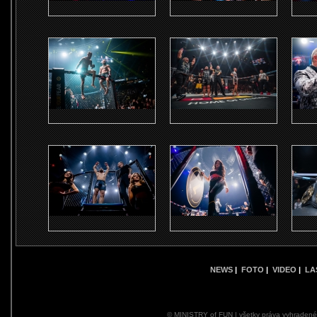
NEWS
|
FOTO
|
VIDEO
|
LA
© MINISTRY of FUN | všetky práva vyhraden