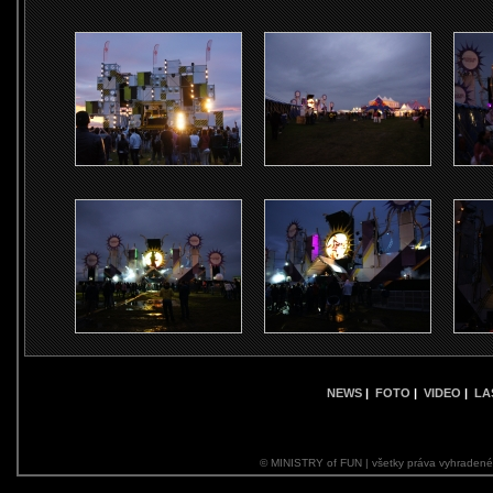
NEWS
|
FOTO
|
VIDEO
|
LA
© MINISTRY of FUN | všetky práva vyhraden