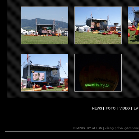
NEWS
|
FOTO
|
VIDEO
|
LA
© MINISTRY of FUN | všetky práva vyhraden