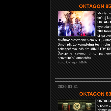
OKTAGON 85 
Minulý v
veľkej k
OKTAGO
vypredan
500 fanú
si galav
divákov
prostredníctvom RTL, Oktag
Sme hrdí, že
kompletnú technickú
zabezpečoval náš tím
MINISTRY R
Ďakujeme celému tímu, partne
neuveriteľnú atmosféru.
Foto: Oktagon MMA
2026-01-31
OKTAGON 83 |
OKTAGO
o jedno 
Nemeck