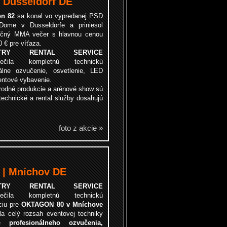
 Dusseldorf DE
on 82
sa konal vo vypredanej PSD
ome v Dusseldorfe a priniesol
čný MMA večer s hlavnou cenou
 € pre víťaza.
ISTRY RENTAL SERVICE
pečila kompletnú technickú
nálne ozvučenie, osvetlenie, LED
entové vybavenie.
árodné produkcie a arénové show sú
technické a rental služby dosahujú
foto z akcie »
| Mníchov DE
ISTRY RENTAL SERVICE
pečila kompletnú technickú
ciu pre
OKTAGON 80 v Mníchove
la celý rozsah eventovej techniky
ane
profesionálneho ozvučenia,