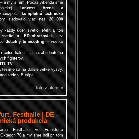
 – a my s ním. Počas víkendu sme
onickej
Lanxess Arene v
zabezpečili
kompletnú technickú
orý sledovalo viac než
20 000
y každý úder, svetlo, efekt aj tón
 svetiel a LED obrazoviek
, cez
 po
detailný timecoding
– všetko
la celou halou – a nezabudnuteľná
ch fighterov.
RTL TV.
 tešíme sa na ďalšie veľké výzvy,
produkcie v Európe.
foto z akcie »
urt, Festhalle | DE –
nická produkcia
dárna Festhalle vo Frankfurte
a Oktagon 76 a my sme boli pri tom