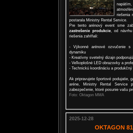
napätím,
atmosfé
riešenia 
postarala Ministry Rental Service.
Pre tento arénový event sme zab
zastrešenie produkcie
, od návrhu
riešenia zahŕňali:
- Výkonné arénové ozvučenie s 
dynamiku
-
Kreatívny svetelný dizajn podporuj
-
Veľkoplošné LED obrazovky a profes
- Technickú koordináciu a produkčn
Ak pripravujete športové podujatie, g
aréne, Ministry Rental Service p
zabezpečenie, ktoré posunie vašu pr
Foto: Oktagon MMA
2025-12-28
OKTAGON 81 