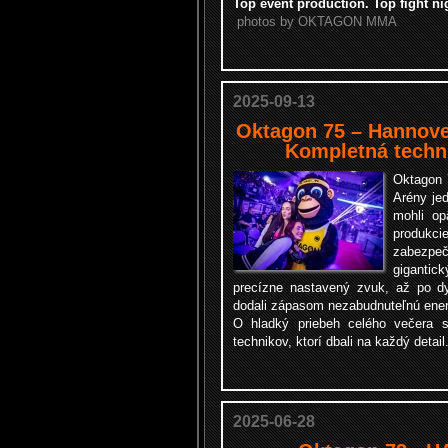
Top event production. Top fight ni
photos by OKTAGON MMA
2025-09-13
Oktagon 75 – Hannove
Kompletná techn
Oktagon 
Arény jed
mohli op
produkci
zabezpe
giganti
precízne nastavený zvuk, až po dy
dodali zápasom nezabudnuteľnú ener
O hladký priebeh celého večera 
technikov, ktorí dbali na každý detail
2025-06-28