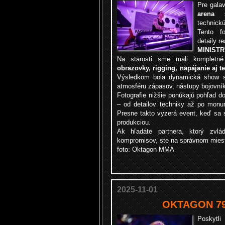
Pre gala
arena
sm
technick
Tento f
detaily re
MINISTR
Na starosti sme mali komplet
obrazovky, rigging, napájanie aj 
Výsledkom bola dynamická show sv
atmosféru zápasov, nástupy bojovník
Fotografie nižšie ponúkajú pohľad do
– od detailov techniky až po monu
Presne takto vyzerá event, keď sa s
produkciou.
Ak hľadáte partnera, ktorý zvl
kompromisov, ste na správnom mies
foto: Oktagon MMA
2025-11-01
OKTAGON 79 
Poskytl