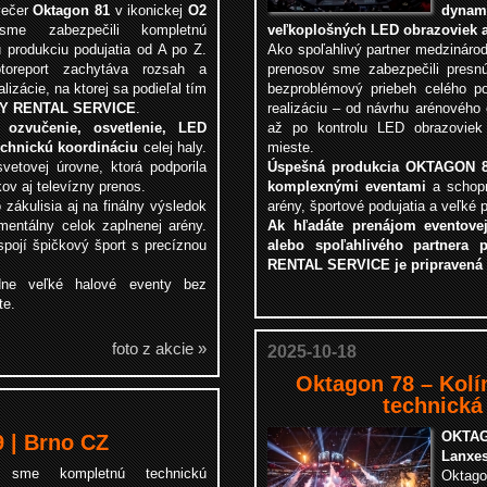
večer
Oktagon 81
v ikonickej
O2
dyn
e zabezpečili kompletnú
veľkoplošných LED obrazoviek a
ú produkciu podujatia od A po Z.
Ako spoľahlivý partner medzináro
otoreport zachytáva rozsah a
prenosov sme zabezpečili presnú
alizácie, na ktorej sa podieľal tím
bezproblémový priebeh celého po
Y RENTAL SERVICE
.
realizáciu – od návrhu arénového
né
ozvučenie, osvetlenie, LED
až po kontrolu LED obrazoviek
technickú koordináciu
celej haly.
mieste.
etovej úrovne, ktorá podporila
Úspešná produkcia OKTAGON 80
ov aj televízny prenos.
komplexnými eventami
a schopn
 zákulisia aj na finálny výsledok
arény, športové podujatia a veľké 
mentálny celok zaplnenej arény.
Ak hľadáte prenájom eventovej
pojí špičkový šport s precíznou
alebo spoľahlivého partnera 
RENTAL SERVICE je pripravená 
ádne veľké halové eventy bez
te.
foto z akcie »
2025-10-18
Oktagon 78 – Kolí
technická
OKTA
| Brno CZ
Lanxes
i sme kompletnú technickú
Oktag