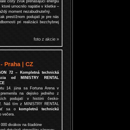
onale čistý zvuk prenášajúci energiu
 ktoré umocnilo napätie v klietke –
 každý moment nezabudnuteľný.
ak prestížnom podujatí je pre nás
ornosti pri realizácii bezchybnej
foto z akcie »
- Praha | CZ
ON 72 – Kompletná technická
ukcia od MINISTRY RENTAL
CE
tu 14. júna sa Fortuna Arena v
premenila na dejisko jedného z
ších podujatí v histórii česko-
2
. Náš tím z MINISTRY RENTAL
arať sa o
kompletnú technickú
o večera.
 000 divákov na štadióne
toré dotvárali atmosféru zápasov