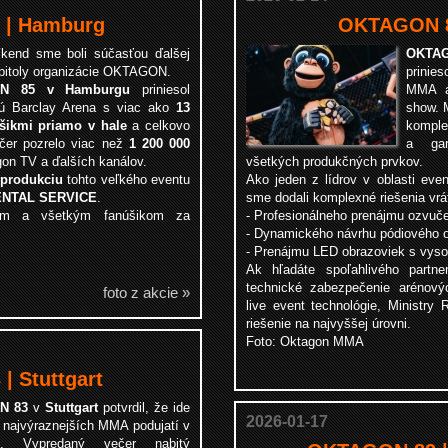
| Hamburg
OKTAGON 8
íkend sme boli súčasťou ďalšej
OKTAG
apitoly organizácie OKTAGON.
prinie
N 85 v Hamburgu
priniesol
MMA ak
ú Barclay Arena s viac ako
13
show. M
šikmi priamo v hale
a celkovo
komple
ečer pozrelo viac než
1 200 000
a gar
on TV a ďalších kanálov.
všetkých produkčných prvkov.
 produkciu
tohto veľkého eventu
Ako jeden z lídrov v oblasti eve
ENTAL SERVICE
.
sme dodali komplexné riešenia vrá
rom a všetkým fanúšikom za
- Profesionálneho prenájmu ozvuče
- Dynamického návrhu pódiového os
- Prenájmu LED obrazoviek s vyso
Ak hľadáte spoľahlivého partn
technické zabezpečenie arénový
foto z akcie »
live event technológie, Ministry 
riešenie na najvyššej úrovni.
Foto: Oktagon MMA
 Stuttgart
N 83
v
Stuttgart
potvrdil, že ide
2026-01-17
z najvýraznejších MMA podujatí v
u. Vypredaný večer nabitý