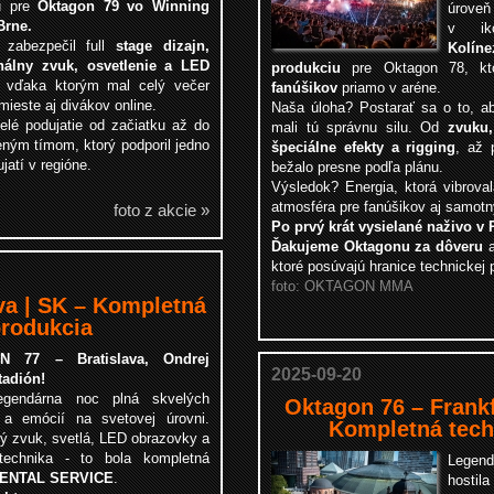
u pre
Oktagon 79 vo Winning
úroveň
Brne.
v ik
 zabezpečil full
stage dizajn,
Kolíne
nálny zvuk, osvetlenie a LED
produkciu
pre Oktagon 78, kt
, vďaka ktorým mal celý večer
fanúšikov
priamo v aréne.
ieste aj divákov online.
Naša úloha? Postarať sa o to, ab
elé podujatie od začiatku až do
mali tú správnu silu. Od
zvuku,
ným tímom, ktorý podporil jedno
špeciálne efekty a rigging
, až
atí v regióne.
bežalo presne podľa plánu.
Výsledok? Energia, ktorá vibrova
atmosféra pre fanúšikov aj samotný
foto z akcie »
Po prvý krát vysielané naživo v 
Ďakujeme Oktagonu za dôveru
a
ktoré posúvajú hranice technickej 
foto: OKTAGON MMA
va | SK – Kompletná
produkcia
N 77 – Bratislava, Ondrej
2025-09-20
tadión!
legendárna noc plná skvelých
Oktagon 76 – Frankf
a emócií na svetovej úrovni.
Kompletná tech
ý zvuk, svetlá, LED obrazovky a
technika - to bola kompletná
Legen
RENTAL SERVICE
.
hostil