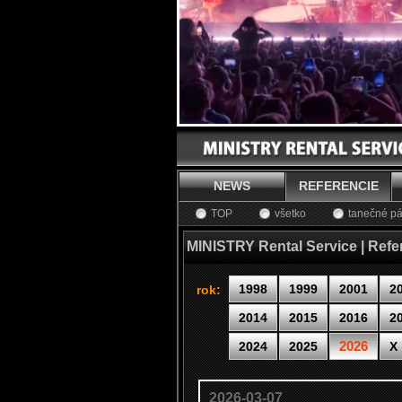
NEWS
REFERENCIE
TOP
všetko
tanečné pá
MINISTRY Rental Service | Refe
1998
1999
2001
2
rok:
2014
2015
2016
2
2026
2024
2025
X
2026-03-07