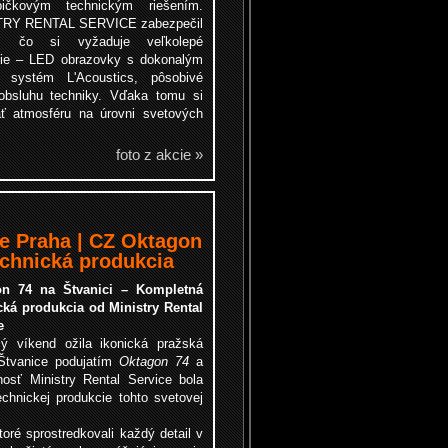
ičkovým technickým riešením.
TRY RENTAL SERVICE zabezpečil
o, čo si vyžaduje veľkolepé
tie – LED obrazovky s dokonalým
 systém L'Acoustics, pôsobivé
 obsluhu techniky. Vďaka tomu si
ť atmosféru na úrovni svetových
foto z akcie »
ce Praha | CZ Oktagon
echnická produkcia
on 74 na Štvanici – Kompletná
cká produkcia od Ministry Rental
e
lý víkend ožila ikonická pražská
Štvanice podujatím
Oktagon 74
a
nosť Ministry Rental Service bola
chnickej produkcie tohto svetovej
ré sprostredkovali každý detail v