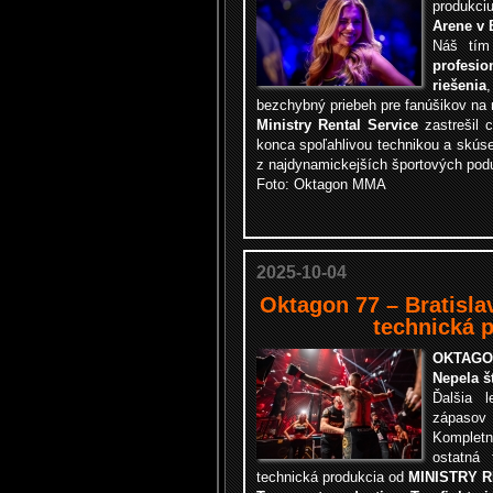
produkci
Arene v 
Náš tím
profesio
riešenia
bezchybný priebeh pre fanúšikov na m
Ministry Rental Service
zastrešil c
konca spoľahlivou technikou a skúse
z najdynamickejších športových poduj
Foto: Oktagon MMA
2025-10-04
Oktagon 77 – Bratisla
technická 
OKTAGO
Nepela š
Ďalšia 
zápasov 
Kompletn
ostatná 
technická produkcia od
MINISTRY 