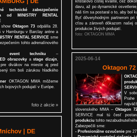
HAMBURG | DE
krištáľovo čistej kvalite, cez dok
davu, až po dynamické osvetlenie,
né technické zabezpečenie
náš tím sa postaral o to, aby bol
tia od MINISTRY RENTAL
Byť dôveryhodným partnerom pri t
E
cťou a zároveň dôkazom našej odb
á show
Oktagon 73
odpálila 28.
produkcie živých podujatí.
5 v Hamburgu v Barclay aréne a
foto: OKTAGON MMA
NISTRY RENTAL SERVICE
sme
bezpečením tohto adrenalínového
lnu event techniku
–
2025-06-14
ED obrazovky
a
stage dizajn
,
k pre divákov na mieste aj pred
Oktagon 72 
sený tím boli zárukou hladkého
OKTAG
tner
OKTAGON MMA môžeme
prod
ích bojových podujatí v Európe.
SERVI
V sobo
Prahe 
najväč
foto z akcie »
slovenského MMA –
Oktagon 7
SERVICE mal tú česť post
produkciu
tohto nezabudnuteľnéh
Zabezpečili sme:
Mníchov | DE
- Profesionálne ozvučenie
pre 27
- Dynamické svetelné riešenia
, k