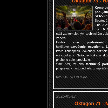
Oktagon 73 - 
Komplet
poduja
SERVIC
Športov
júna 202
my z
MI
stáli za kompletným technickým za
večera.
Dodali sme
profesioná
špičkové
ozvučenie
,
osvetlenie
,
L
ktoré zabezpečili dokonalý zážito
obrazovkami. Naša technika a skú
priebehu celej produkcie.
Sme hrdí, že ako
technický par
prispievať k rastu jedného z najväčš
foto: OKTAGON MMA
2025-05-17
Oktagon 71 - 