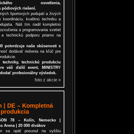
amického osvetlenia,
 pódiových riešení.
dných športových podujatí a živých
 koordináciu, kvalitnú techniku a
dujatia. Náš tím riadil kompletnú
 ozvučenia a programovania svetiel
 a technickú podporu priamo na
 potvrdzuje naše skúsenosti s
osť dodávať riešenia na kľúč pre
produkcie.
 techniky, technickú produkciu
pre váš ďalší event, MINISTRY
dodať profesionálny výsledok.
foto z akcie »
n | DE – Kompletná
 produkcia
GON 78 – Kolín, Nemecko |
s Arena | 20 000 divákov
on sa opäť posunul na vyššiu