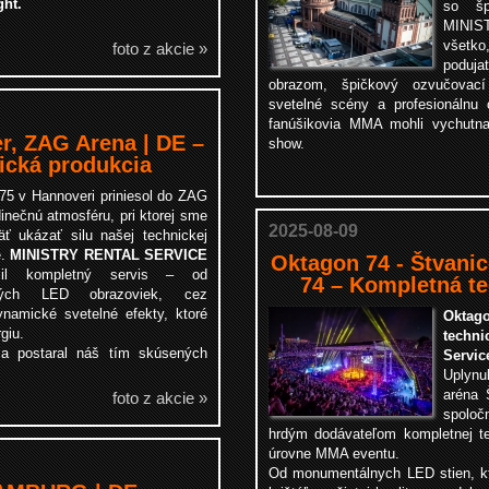
ght.
so šp
MINIS
všetk
foto z akcie »
poduja
obrazom, špičkový ozvučovací
svetelné scény a profesionálnu
fanúšikovia MMA mohli vychutna
r, ZAG Arena | DE –
show.
ická produkcia
75 v Hannoveri priniesol do ZAG
inečnú atmosféru, pri ktorej sme
2025-08-09
äť ukázať silu našej technickej
e.
MINISTRY RENTAL SERVICE
Oktagon 74 - Štvani
čil kompletný servis – od
74 – Kompletná t
ckých LED obrazoviek, cez
namické svetelné efekty, ktoré
Oktag
giu.
techni
sa postaral náš tím skúsených
Servic
.
Uplynu
aréna 
foto z akcie »
spoloč
hrdým dodávateľom kompletnej te
úrovne MMA eventu.
Od monumentálnych LED stien, kto