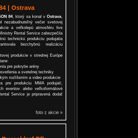
4 | Ostrava
ON 84
, ktorý sa konal v
Ostrava
,
sol nezabudnuteľný večer svetovej
cie a veľkolepú atmosféru live
inistry Rental Service zabezpečila
tnú technickú produkciu podujatia
antovala bezchybnú realizáciu
ntovej produkcie v strednej Európe
tane:
nia pre pokrytie arény
vetlenia a svetelnej techniky
kým rozlíšením a video produkcie
era pre produkciu MMA podujatí,
ch eventov alebo veľkoformátové
Rental Service je pripravená dodať
foto z akcie »