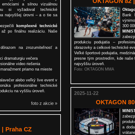
OKTAGON 82 |
 emóciami a silnou vizuálnou
rou si vyžadoval technické
Oktag
na najvyššej úrovni – a o tie sa
Bank D
výnimo
ezpečili
komplexné technické
300 000
 až po finálnu realizáciu. Naše
MIN
zabez
produkciu podujatia – profesio
dôrazom na zrozumiteľnosť a
obrazovky a celkové technické ev
Veľké športové podujatia, medzin
úci dramaturgiu večera
presne tým prostredím, kde naše 
ionálne video riešenia
najvyššiu úroveň.
ý manažment priamo na mieste
Foto: OKTAGON MMA
alavečer alebo veľký live event v
onúka profesionálne technické
odukciu na vyššiu úroveň.
2025-11-22
OKTAGON 80 
foto z akcie »
MIN
zabez
produk
a doda
| Praha CZ
vrát