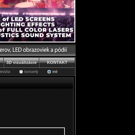
3D vizuálizácie
KONTAKT
levízia
koncerty
iné