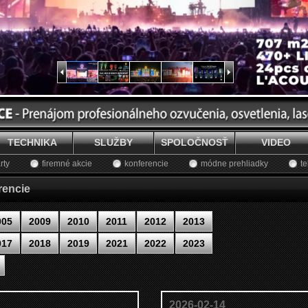
TECHNIKA
SLUŽBY
SPOLOČNOSŤ
VIDEO
rty
firemné akcie
konferencie
módne prehliadky
te
rencie
005
2009
2010
2011
2012
2013
017
2018
2019
2021
2022
2023
2026-02-14