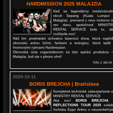
HARDMISSION 2025 MALAJZIA
Keď sa legendárny medzinárodn
okruh Sepang (Kuala Lumpur 
Malajzia) premenil z revu motorov 
rev davu, spoločnosť MINISTR
RENTAL SERVICE bola tu, ab
rozžiarila noc!
Náš tím predviedol úchvatnú laserovú show, ktorá naplni
obrovskú arénu lúčmi, farbami a energiou, ktoré ladili
hromovými rytmami Hardmission.
Obrovská úcta organizátorom za túto epickú produkciu
Malajzia, boli ste v plnom ohni!
foto z akcie
2025-10-11
BORIS BREJCHA | Bratislava
Kompletné technické zabezpečenie 
MINISTRY RENTAL SERVICE
Aká noc!
BORIS BREJCHA 
REFLECTIONS TOUR 2025
ovlád
Incheba Expo Arénu s neuveriteľný