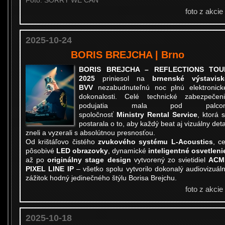
Foto: SORRY WE CAN
foto z akcie
2025-10-24
BORIS BREJCHA | Brno
BORIS BREJCHA – REFLECTIONS TOU
2025
priniesol na
brnenské výstavisk
BVV
nezabudnuteľnú noc plnú elektronick
dokonalosti. Celé technické zabezpečen
podujatia mala pod palco
spoločnosť
Ministry Rental Service
, ktorá 
postarala o to, aby každý beat aj vizuálny deta
zneli a vyzerali s absolútnou presnosťou.
Od krištáľovo čistého
zvukového systému L-Acoustics
, c
pôsobivé
LED obrazovky
, dynamické
inteligentné osvetleni
až po
originálny stage design
vytvorený zo svietidiel
ACM
PIXEL LINE IP
– všetko spolu vytvorilo dokonalý audiovizuál
zážitok hodný jedinečného štýlu Borisa Brejchu.
foto z akcie
2025-10-18