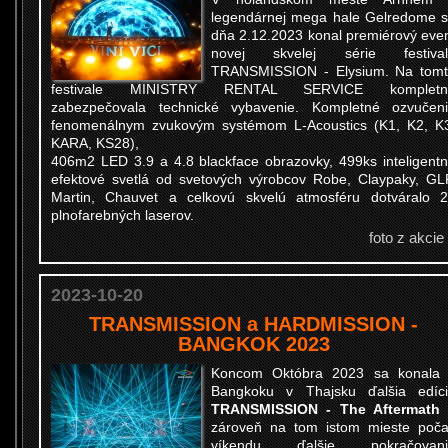
legendárnej mega hale Gelredome 
dňa 2.12.2023 konal premiérový eve
novej skvelej série festival
TRANSMISSION - Elysium. Na tom
festivale MINISTRY RENTAL SERVICE kompletn
zabezpečovala technické vybavenie. Kompletné ozvučen
fenomenálnym zvukovým systémom L-Acoustics (K1, K2, K
KARA, KS28),
406m2 LED 3.9 a 4.8 blackface obrazovky, 499ks inteligent
efektové svetlá od svetových výrobcov Robe, Claypaky, GL
Martin, Chauvet a celkovú skvelú atmosféru dotváralo 
plnofarebných laserov.
foto z akcie
2023-10-20
TRANSMISSION a HARDMISSION -
BANGKOK 2023
Koncom Októbra 2023 sa konala
Bangkoku v Thajsku ďalšia edíc
TRANSMISSION - The Aftermath
zároveň na tom istom mieste poč
víkendu ďalšie pokračovani