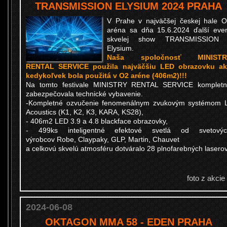
TRANSMISSION ELYSIUM 2024 PRAHA
V Prahe v najväčšej českej hale 
aréna sa dňa 15.6.2024 ďalší eve
skvelej show TRANSMISSION 
Elysium.
Naša spoločnosť MINISTR
RENTAL SERVICE použila najväčšiu LED obrazovku ak
kedykoľvek bola použitá v O2 aréne (406m2)!!!
Na tomto festivale MINISTRY RENTAL SERVICE komplet
zabezpečovala technické vybavenie.
-Kompletné ozvučenie fenomenálnym zvukovým systémom 
Acoustics (K1, K2, K3, KARA, KS28),
- 406m2 LED 3.9 a 4.8 blackface obrazovky,
- 499ks inteligentné efektové svetlá od svetovýc
výrobcov Robe, Claypaky, GLP, Martin, Chauvet
a celkovú skvelú atmosféru dotváralo 28 plnofarebných laserov
foto z akcie
2024-06-08
OKTAGON MMA 58 - EDEN PRAHA