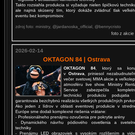
Takto rozsiahla produkcia si vyžaduje nielen špičkovú technik
ale najmä skúsený tím, ktorý dokáže zvládnuť tlak veľké
eventu bez kompromisov.
zdroj foto: ministry, @jardanoska_official, @bennycristo
foto z akcie
2026-02-14
OKTAGON 84 | Ostrava
OKTAGON 84
, ktorý sa kona
v
Ostrava
, priniesol nezabudnuteľ
večer svetovej MMA akcie a veľkole
atmosféru live show. Ministry Rent
Service zabezpečila kompletn
technickú produkciu podujatia
garantovala bezchybnú realizáciu všetkých produkčných prvko
Ako jeden z lídrov v oblasti eventovej produkcie v stredn
Európe sme dodali komplexné riešenia vrátane:
- Profesionálneho prenájmu ozvučenia pre pokrytie arény
- Dynamického návrhu pódiového osvetlenia a sveteln
techniky
- Prenájmu LED obrazoviek s vysokým rozlíšením a vid