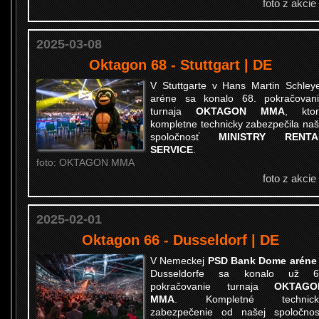
foto z akcie
2025-03-08
Oktagon 68 - Stuttgart | DE
V Stuttgarte v Hans Martin Schley
aréne sa konalo 68. pokračovan
turnaja
OKTAGON MMA
, ktor
kompletne technicky zabezpečila na
spoločnosť
MINISTRY RENTA
SERVICE
.
foto: OKTAGON MMA
foto z akcie
2025-02-01
Oktagon 66 - Dusseldorf | DE
V Nemeckej
PSD Bank Dome aréne
Dusseldorfe sa konalo už 6
pokračovanie turnaja
OKTAGO
MMA
. Kompletné technick
zabezpečenie od našej spoločnos