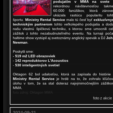
podujatím v MMA na svete
rekordnou návštevnosťou takme
60.000 fanúšikov, ktorá zárov
ukázala rastúcu popularitu toh
športu.
Ministry Rental Service
malo tú česť byť
exkluzívn
technickým partnerom
tohto veľkolepého podujatia a dod
našu vlastnú špičkovú techniku, s ktorou sme umocnili ce
zážitok z tohto nezabudnuteľného eventu. Na turnaji poč
haltime show vystúpil aj svetoznámy anglický spevák a DJ
Joh
Newman
.
Poskytli sme:
- 519 m2 LED obrazoviek
-
142 reproduktorov L'Acoustics
-
530 inteligentných svetiel
Oktagon 62 bol udalosťou, ktorá sa zapísala do histórie
Ministry Rental Service
je hrdé na to, že zohralo kľúčo
úlohu v tom, že sa stal doteraz najvýnimočnejším zážitk
MMA.
foto zdroj: Oktagon MMA
foto z akcie
2024-09-21