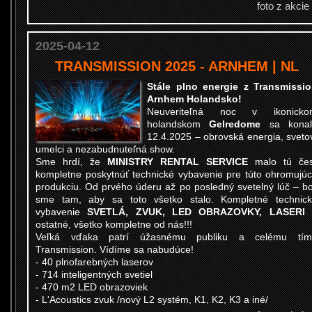
foto z akcie
2025-04-12
TRANSMISSION 2025 - ARNHEM | NL
Stále plno energie z Transmissi
Arnhem Holandsko!
Neuveriteľná noc v ikonicko
holandskom
Gelredome
sa konal
12.4.2025 – obrovská energia, sveto
umelci a nezabudnuteľná show.
Sme hrdí, že
MINISTRY RENTAL SERVICE
malo tú čes
kompletne poskytnúť technické vybavenie pre túto ohromujú
produkciu. Od prvého úderu až po posledný svetelný lúč – bo
sme tam, aby sa toto všetko stalo. Kompletné technic
vybavenie
SVETLÁ, ZVUK, LED OBRAZOVKY, LASERI
ostatné, všetko kompletne od nás!!!
Veľká vďaka patrí úžasnému publiku a celému tím
Transmission. Vídíme sa nabudúce!
- 40 plnofarebných laserov
- 714 inteligentných svetiel
- 470 m2 LED obrazoviek
- L'Acoustics zvuk /nový L2 systém, K1, K2, K3 a iné/