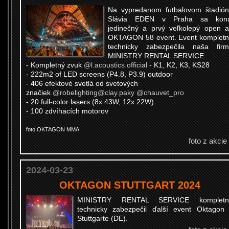
Na vypredanom futbalovom štadió
Slávia EDEN v Praha sa kona
jedinečný a prvý veľkolepý open a
OKTAGON 58 event. Event komplet
technicky zabezpečila naša fir
MINISTRY RENTAL SERVICE.
- Kompletný zvuk
@l.acoustics.official
- K1, K2, K3, KS28
- 222m2 of LED screens (P4.8, P3.9) outdoor
- 406 efektové svetlá od svetových
značiek
@robelighting
@clay.paky
@chauvet_pro
- 20 full-color lasers (8x 43W, 12x 22W)
- 100 zdvíhacích motorov
foto OKTAGON MMA
foto z akcie
2024-03-23
OKTAGON STUTTGART 2024
MINISTRY RENTAL SERVICE kompletn
technicky zabezpečil ďalší event Oktagon
Stuttgarte (DE).