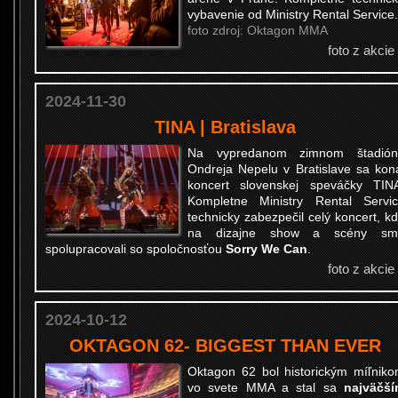
vybavenie od Ministry Rental Service.
foto zdroj: Oktagon MMA
foto z akcie
2024-11-30
TINA | Bratislava
Na vypredanom zimnom štadión
Ondreja Nepelu v Bratislave sa kon
koncert slovenskej speváčky TIN
Kompletne Ministry Rental Servi
technicky zabezpečil celý koncert, k
na dizajne show a scény sm
spolupracovali so spoločnosťou
Sorry We Can
.
foto z akcie
2024-10-12
OKTAGON 62- BIGGEST THAN EVER
Oktagon 62 bol historickým míľnik
vo svete MMA a stal sa
najväčš