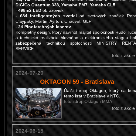
DiGiCo Quantum 338, Yamaha PM7, Yamaha CL5
.
-
498m2 LED
obrazoviek
-
684 inteligentných svetiel
od svetových značiek Rob
Claypaky, Martin, Ayrton, Chauvet, GLP
-
24 Plnofarebných laserov
Kompletný design, ktorý navrhol majiteľ spoločnosti Rudo Tuč
a technická realizácia hlavného a elektronického stageu bo
zabezpečená technikou spoločnosti MINISTRY RENTA
SERVICE.
foto z akcie
2024-07-20
OKTAGON 59 - Bratislava
Ďalší turnaj Oktagon, ktorý sa kon
tento krát v Bratislave v NTC.
foto zdroj: Oktagon MMA
foto z akcie
2024-06-15