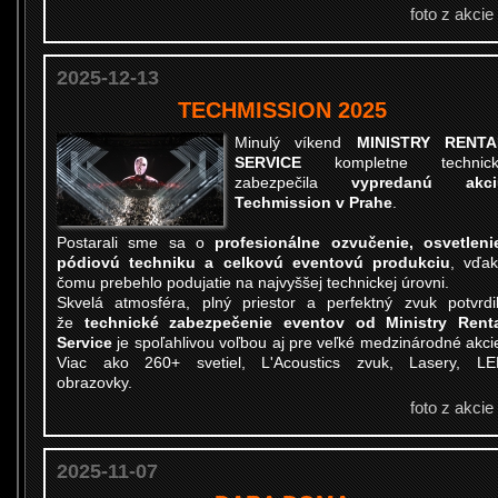
foto z akcie
2025-12-13
TECHMISSION 2025
Minulý víkend
MINISTRY RENTA
SERVICE
kompletne technick
zabezpečila
vypredanú akci
Techmission v Prahe
.
Postarali sme sa o
profesionálne ozvučenie, osvetleni
pódiovú techniku a celkovú eventovú produkciu
, vďa
čomu prebehlo podujatie na najvyššej technickej úrovni.
Skvelá atmosféra, plný priestor a perfektný zvuk potvrdil
že
technické zabezpečenie eventov od Ministry Rent
Service
je spoľahlivou voľbou aj pre veľké medzinárodné akci
Viac ako 260+ svetiel, L'Acoustics zvuk, Lasery, L
obrazovky.
foto z akcie
2025-11-07