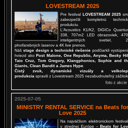
LOVESTREAM 2025
Pre festival
LOVESTREAM 2025
sm
zabezpečili kompletnú technic
produkciu.
L'Acoustics K1/K2, DiGICo Quant
338, 707m2 LED obrazoviek, 47
inteligentných svetiel, 2
plnofarebných laserov a 4K live prenos.
Náš
stage design a technické riešenie
podčiarkli vystúpen
hviezd ako
Post Malone, One Republic, Anyma, Becky Hil
Taio Cruz, Tom Gregory, Klangphonics, Sophie and t
Giants, Clean Bandit a James Hype
.
Čistý zvuk, dynamické vizuály a velkolep
produkcia
spravili z Lovestream 2025 nezabudnuteľný zážitok
foto z akcie
2025-07-05
MINISTRY RENTAL SERVICE na Beats fo
Love 2025
Na najväčšom elektronickom festiva
v strednej Európe –
Beats for Lo