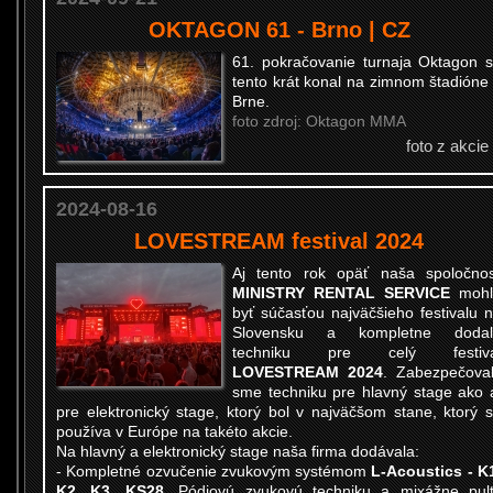
OKTAGON 61 - Brno | CZ
61. pokračovanie turnaja Oktagon 
tento krát konal na zimnom štadióne
Brne.
foto zdroj: Oktagon MMA
foto z akcie
2024-08-16
LOVESTREAM festival 2024
Aj tento rok opäť naša spoločno
MINISTRY RENTAL SERVICE
mohl
byť súčasťou najväčšieho festivalu 
Slovensku a kompletne dodal
techniku pre celý festiva
LOVESTREAM 2024
. Zabezpečoval
sme techniku pre hlavný stage ako 
pre elektronický stage, ktorý bol v najväčšom stane, ktorý 
používa v Európe na takéto akcie.
Na hlavný a elektronický stage naša firma dodávala:
- Kompletné ozvučenie zvukovým systémom
L-Acoustics - K
K2, K3, KS28
. Pódiovú zvukovú techniku a mixážne pul