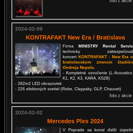
foto z akcie
2024-02-09
KONTRAFAKT New Era / Bratislava
Firma
MINISTRY Rental Servic
technicky zabezpečoval
koncert
KONTRAFAKT - New Era n
bratislavskom zimnom štadión
Ondreja Nepelu
.
- Kompletné ozvučenie (L-Acoustics
K1, K2, K3, KARA, KS28)
- 282m2 LED obrazoviek
- 226 efektových svetiel (Robe, Claypaky, GLP, Chauvet)
foto z akcie
2024-02-02
Mercedes Ples 2024
V Poprade sa konal ďalší úspeš