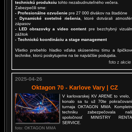
technickú produkciu
tohto nezabudnuteľného večera.
Zabezpečili sme:
- Profesionálne ozvučenie
pre 27 000 divákov na štadióne
- Dynamické svetelné riešenia
, ktoré dotvárali atmosfé
zápasov
- LED obrazovky a video content
pre bezchybný vizuál
zážitok
- Technickú koordináciu a stage management
Všetko prebehlo hladko vďaka skúsenému tímu a špičkov
technike, ktorú poskytujeme na tie najväčšie podujatia.
foto z akcie
2025-04-26
Oktagon 70 - Karlove Vary | CZ
V karlovarskej KV ARENE to vrelo,
konalo sa tu už 70te pokračovan
turnaja OKTAGON MMA. Kompletn
techniku zabezpečovala naš
spoločnosť MINISTRY RENTA
SERVICE.
foto: OKTAGON MMA