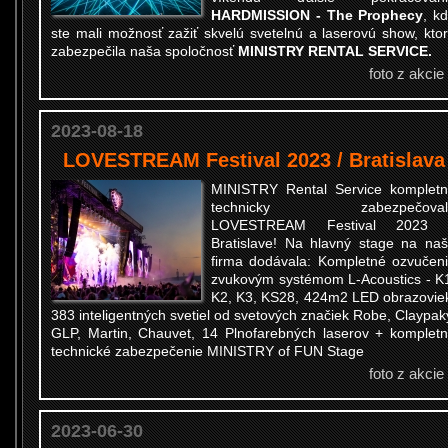
HARDMISSION - The Prophecy
, k
ste mali možnosť zažiť skvelú svetelnú a laserovú show, kto
zabezpečila naša spoločnosť
MINISTRY RENTAL SERVICE.
foto z akcie
2023-08-18
LOVESTREAM Festival 2023 / Bratislava
MINISTRY Rental Service komplet
technicky zabezpečoval
LOVESTREAM Festival 2023 
Bratislave! Na hlavný stage na na
firma dodávala: Kompletné ozvučen
zvukovým systémom L-Acoustics - K
K2, K3, KS28, 424m2 LED obrazovie
383 inteligentných svetiel od svetových značiek Robe, Claypak
GLP, Martin, Chauvet, 14 Plnofarebných laserov + komplet
technické zabezpečenie MINISTRY of FUN Stage
foto z akcie
2023-06-30