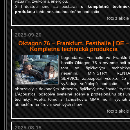
vizuálmi, zvukom a energiou.
S hrdosťou sme sa postarali
o kompletnú technick
produkciu
tohto nezabudnuteľného podujatia.
foto z akcie
2025-09-20
Oktagon 76 – Frankfurt, Festhalle | DE –
Kompletná technická produkcia
Legendárna Festhalle vo Frankfur
hostila Oktagon 76 a my sme boli p
tom so špičkovým technický
riešením. MINISTRY RENTA
SERVICE zabezpečil všetko, čo 
vyžaduje veľkolepé podujatie – L
obrazovky s dokonalým obrazom, špičkový ozvučovací syst
L'Acoustics, pôsobivé svetelné scény a profesionálnu obslu
techniky. Vďaka tomu si fanúšikovia MMA mohli vychutn
atmosféru na úrovni svetových show.
foto z akcie
2025-08-15