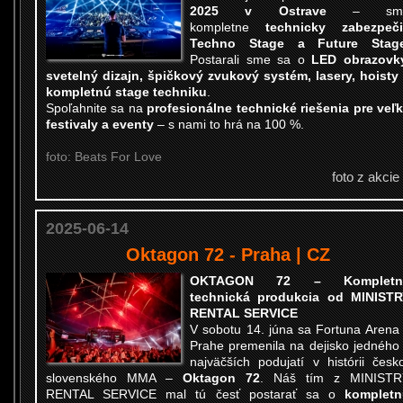
2025 v Ostrave
– sm
kompletne
technicky zabezpeči
Techno Stage a Future Stag
Postarali sme sa o
LED obrazovk
svetelný dizajn, špičkový zvukový systém, lasery, hoisty
kompletnú stage techniku
.
Spoľahnite sa na
profesionálne technické riešenia pre veľ
festivaly a eventy
– s nami to hrá na 100 %.
foto: Beats For Love
foto z akcie
2025-06-14
Oktagon 72 - Praha | CZ
OKTAGON 72 – Kompletn
technická produkcia od MINIST
RENTAL SERVICE
V sobotu 14. júna sa Fortuna Arena
Prahe premenila na dejisko jedného
najväčších podujatí v histórii česk
slovenského MMA –
Oktagon 72
. Náš tím z MINISTR
RENTAL SERVICE mal tú česť postarať sa o
kompletn