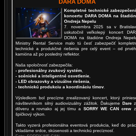
DARA DOMA
Kompletné technické zabezpečen
koncertu DARA DOMA na štadión
Ondreja Nepelu
7. novembra 2025 sa v Bratisla
uskutočnil veľkolepý koncert DA
DOMA na štadióne Ondreja Nepel
Ministry Rental Service malo tú česť zabezpečiť komplet
technické a produkčné riešenia pre celý event – od prvé
kamióna až po posledný reflektor.
Naša spoločnosť zabezpečila:
- profesionálny zvukový systém
,
- scénické a inteligentné osvetlenie
,
- LED obrazovky a vizuálne riešenia
,
- technickú produkciu a koordináciu tímov
.
Výsledkom bol precízne zrealizovaný koncert, ktorý prinies
návštevníkom silný audiovizuálny zážitok. Ďakujeme
Dare
dôveru a rovnako aj jej tímu a
SORRY WE CAN crew
z
špičkový výkon.
Takto vyzerá profesionálna eventová produkcia, keď do prá
vkladáme srdce, skúsenosti a technickú precíznosť.