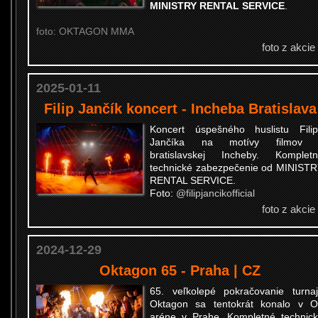
MINISTRY RENTAL SERVICE
.
foto: OKTAGON MMA
foto z akcie
2025-01-11
Filip Jančík koncert - Incheba Bratislava
Koncert úspešného huslistu Fili
Jančíka na motívy filmov 
bratislavskej Incheby. Komplet
technické zabezpečenie od MINIST
RENTAL SERVICE.
Foto:
@filipjancikofficial
foto z akcie
2024-12-29
Oktagon 65 - Praha | CZ
65. veľkolepé pokračovanie turna
Oktagon sa tentokrát konalo v 
aréne v Prahe. Kompletné technic