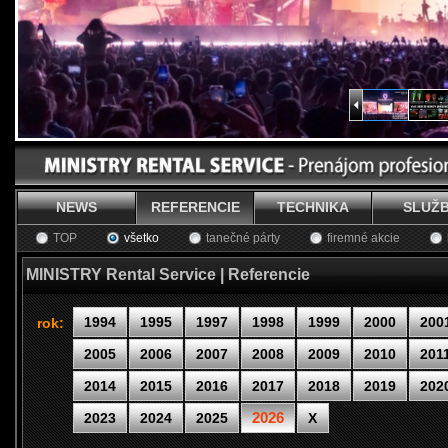
NEWS
REFERENCIE
TECHNIKA
SLUŽ
TOP
všetko
tanečné párty
firemné akcie
MINISTRY Rental Service | Referencie
1994
1995
1997
1998
1999
2000
200
rok:
2005
2006
2007
2008
2009
2010
201
2014
2015
2016
2017
2018
2019
202
2026
2023
2024
2025
X