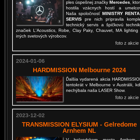
ples úspešnej značky
Mercedes
, kto
hostila vzácnych hostí a umelco
Naša spoločnosť
MINISTRY RENTA
SERVIS
pre nich pripravila kompl
technický servis a špičkovú techni
značiek L'Acoustics, Robe, Clay Paky, Chauvet, MA lighting
iných svetových výrobcov.
foto z akcie
2024-01-06
HARDMISSION Melbourne 2024
Ďalšia vydarená akcia HARDMISSI
tentokrát v Melbourne v Austrálii, k
nechýbala naša LASER Show.
foto z akcie
2023-12-02
TRANSMISSION ELYSIUM - Gelredome
Arnhem NL
V holandskom meste Arnhem 