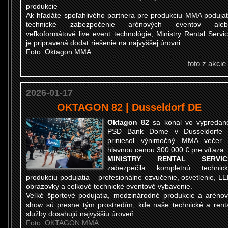
produkcie
Ak hľadáte spoľahlivého partnera pre produkciu MMA podujat
technické zabezpečenie arénových eventov aleb
veľkoformátové live event technológie, Ministry Rental Servi
je pripravená dodať riešenie na najvyššej úrovni.
Foto: Oktagon MMA
foto z akcie
2026-01-17
OKTAGON 82 | Dusseldorf DE
Oktagon 82
sa konal vo vypredan
PSD Bank Dome v Dusseldorfe 
priniesol výnimočný MMA večer
hlavnou cenou 300 000 € pre víťaza.
MINISTRY RENTAL SERVIC
zabezpečila kompletnú technic
produkciu podujatia – profesionálne ozvučenie, osvetlenie, L
obrazovky a celkové technické eventové vybavenie.
Veľké športové podujatia, medzinárodné produkcie a aréno
show sú presne tým prostredím, kde naše technické a rent
služby dosahujú najvyššiu úroveň.
Foto: OKTAGON MMA