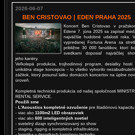
2026-06-07
BEN CRISTOVAO | EDEN PRAHA 2025
Koncert
Ben Cristovao
v pražsko
Edene 7. júna 2025 sa zapísal med
najväčšie hudobné udalosti roka. 
vypredanej
Fortuna Arena
sa stret
približne 30 000 fanúšikov, ktorí bo
svedkami doposiaľ najväčšej sh
jeho kariéry.
Veľkolepá produkcia, trojhodinový program, desiatky hostí
unikátna stage koncepcia – to všetko vytvorilo nezabudnuteľ
zážitok, ktorý posunul latku domácich koncertov na úplne no
úroveň.
Kompletná technická produkcia od našej spoločnosti MINIST
RENTAL SERVICE.
Použili sme
-
L'Acoustics kompletné ozvučenie
pre štadiónovú kapacitu
- viac ako
1100m2 LED obrazoviek
- viac ako
600 inteligentných svetiel
- svetelný dizajn synchronizovaný so show
- staging, rigging a kompletná infraštruktúra
- logistika v desiatkach kamiónov techniky