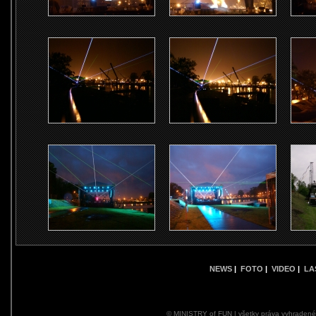
NEWS
|
FOTO
|
VIDEO
|
LA
© MINISTRY of FUN | všetky práva vyhraden