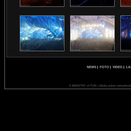
NEWS
|
FOTO
|
VIDEO
|
LA
© MINISTRY of FUN | všetky práva vyhraden