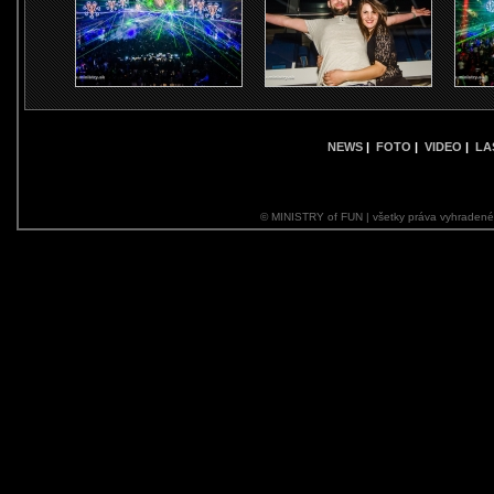
NEWS
|
FOTO
|
VIDEO
|
LA
© MINISTRY of FUN | všetky práva vyhraden