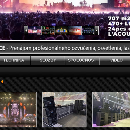
TECHNIKA
SLUŽBY
SPOLOČNOSŤ
VIDEO
nd